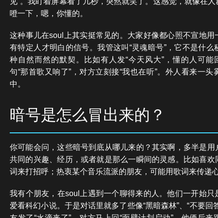
见”。我盯着屏幕看了几秒，突然就笑了。这感觉，就像在人
噔一下，嗯，你懂的。
这种事儿在soul上其实挺常见的。大家好像都心照不宣地
有特定人才明白的信号。我管这叫“灵魂暗号”，它不是什么
种自然而然的默契。比如有人发“今天风大”，懂的人可能回
句“那首歌又响了”，对方立刻接“我也在听”。外人看来一
中。
暗号是怎么冒出来的？
你可能会问，这些暗号到底从哪儿来的？其实啊，多半是用
共同的兴趣、经历，或者就是那么一瞬间的灵感。比如喜欢
词来打招呼；热衷某个音乐流派的朋友，可能用歌词来传递
我有个朋友，在soul上遇到一个聊得来的人。他们一开始
爱看科幻小说。于是对话里就多了些像“黑暗森林”、“不要回
友发了“水滴来了”，对方马上回“面壁计划启动”。他俩后