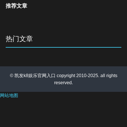
推荐文章
热门文章
© 凯发k8娱乐官网入口 copyright 2010-2025. all rights
reserved.
网站地图