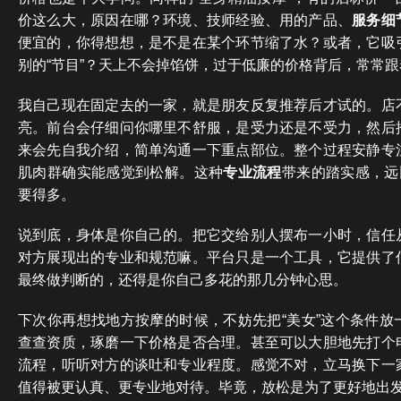
价这么大，原因在哪？环境、技师经验、用的产品、
服务细
便宜的，你得想想，是不是在某个环节缩了水？或者，它吸
别的“节目”？天上不会掉馅饼，过于低廉的价格背后，常常跟
我自己现在固定去的一家，就是朋友反复推荐后才试的。店
亮。前台会仔细问你哪里不舒服，是受力还是不受力，然后
来会先自我介绍，简单沟通一下重点部位。整个过程安静专
肌肉群确实能感觉到松解。这种
专业流程
带来的踏实感，远
要得多。
说到底，身体是你自己的。把它交给别人摆布一小时，信任
对方展现出的专业和规范嘛。平台只是一个工具，它提供了
最终做判断的，还得是你自己多花的那几分钟心思。
下次你再想找地方按摩的时候，不妨先把“美女”这个条件放
查查资质，琢磨一下价格是否合理。甚至可以大胆地先打个
流程，听听对方的谈吐和专业程度。感觉不对，立马换下一
值得被更认真、更专业地对待。毕竟，放松是为了更好地出