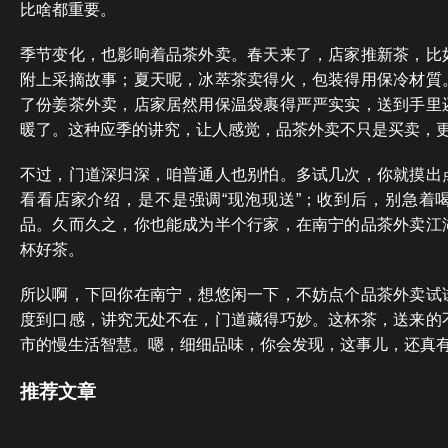
比啥都重要。
季节变化，也影响着品茶外卖。春天来了，店家推新茶，比
附上采摘故事；夏天呢，冰萃茶卖得火，包装得用保冷材質
了份姜茶外卖，店家居然用保温袋裹得严严实实，送到手里
暖了。这种应季的讲究，让人感觉，品茶外卖不只是买卖，
不过，门道深归深，咱普通人也别怕。多试几次，你就摸出
看看店家介绍，是不是强调“现泡现送”；收到后，别急着
品。久而久之，你也能成为半个行家，在南宁的品茶外卖江
杯好茶。
所以啊，下回你在南宁，想悠闲一下，不妨点个品茶外卖试
度到口感，讲究无处不在，门道藏得巧妙。这杯茶，送来的
市的慢生活智慧。嗯，细细品味，你会发现，这事儿，还真
推荐文章