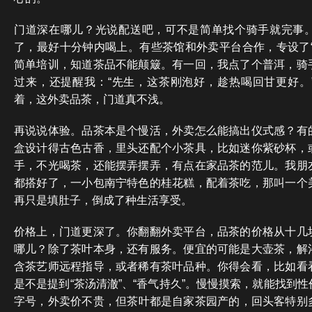
门道深在哪儿？光说配送吧，可不是简单找个骑手就完事
了，最好十分钟内喝上。有些茶馆和外卖平台合作，专设了“
简单培训，知道茶品不能颠簸。有一回，我点了个普洱，骑
过来，还提醒我：“先生，这茶刚泡好，趁热喝回甘更好。
着，这外卖品茶，门道真不浅。
再说说体验。品茶本是个慢活，外卖怎么能搞出仪式感？有
盒设计得古色古香，里头还配个小茶具，比如迷你紫砂杯，
手，不光喝茶，还能摆弄摆弄，有点在家品茶的范儿。我朋
都搭好了，一小包南宁特色的桂花糕，配着茶吃，那叫一个
再只是填肚子，倒成了种生活享受。
价格上，门道更深了。你翻翻外卖平台，品茶的价格从十几
哪儿？除了茶叶本身，还有服务。便宜的可能是大壶茶，解
含茶艺师远程指导，或者稀有茶叶品种。你得会看，比如看
是不是提到“茶汤清澈”、“香气持久”。慢慢摸索，就能找到
字号，外卖价不贵，但茶叶都是自家茶园产的，回头客特别