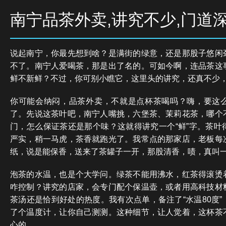
南宁品茶外卖,讲究不少,门道
说起南宁，你最先想到啥？是满街的绿意，还是那股子悠闲
不了。南宁人爱喝茶，那是出了名的。可如今啊，连品茶这
鲜不新鲜？不过，你可别小瞧它，这里头的讲究，还真不少
你可能会纳闷，品茶外卖，不就是点杯茶喝吗？嗨，要这
了。先说这茶叶吧，南宁人嘴挑，六堡茶、茉莉花茶，哪个
门，怎么保证茶还是那个味？这就得讲究一个“鲜”字。茶叶
严实，稍一马虎，茶香就跑光了。我常点的那家店，老板每
纸，说是能保香，送来了茶罐子一开，那股清香，啧，真叫
泡茶的水温，也是个大学问。绿茶不能用沸水，红茶得滚烫
咋控制？讲究的店家，会专门配个保温壶，或者用高科技材
茶汤还是恰到好处的热度。我有次点单，备注了“水温80度
了个温度计，让你自己测测。这种细节，让人觉着，这杯茶
心的。