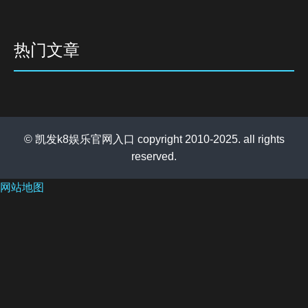
热门文章
© 凯发k8娱乐官网入口 copyright 2010-2025. all rights
reserved.
网站地图