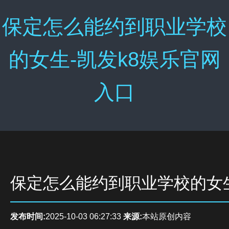
保定怎么能约到职业学校
的女生-凯发k8娱乐官网
入口
保定怎么能约到职业学校的女
发布时间:
2025-10-03 06:27:33
来源:
本站原创内容