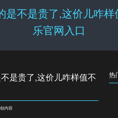
的是不是贵了,这价儿咋样
乐官网入口
热
是不是贵了,这价儿咋样值不
创内容