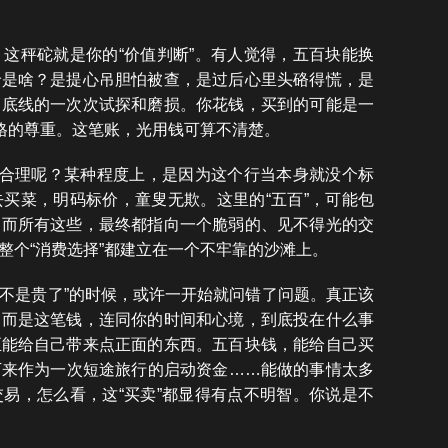
这秤砣就是你的“价值判断”。有人觉得，五百块能换
价是啥？是提心吊胆怕被查，是过后心里头硌得慌，是
己底线的一次次试探和磨损。你花钱，买到的可能是一
人格的尊重。这笔账，光用钱可算不清楚。
不合理呢？某种程度上，是因为这个行当本身就没个标
买菜，明码标价，童叟无欺。这里的“五百”，可能包
，而所有这些，最终都指向一个脆弱的、见不得光的交
整个“消费选择”都建立在一个不牢靠的沙滩上。
是不是贵了”的时候，或许一开始就问错了问题。真正该
，而是这笔钱，连同你的时间和心境，到底投在什么事
至能给自己带来点正面的东西。五百块钱，能给自己买
下来作为一次短途旅行的启动资金……能做的事情太多
易，怎么看，这“买卖”都显得有点不明智。你说是不