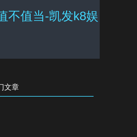
值不值当-凯发k8娱
门文章