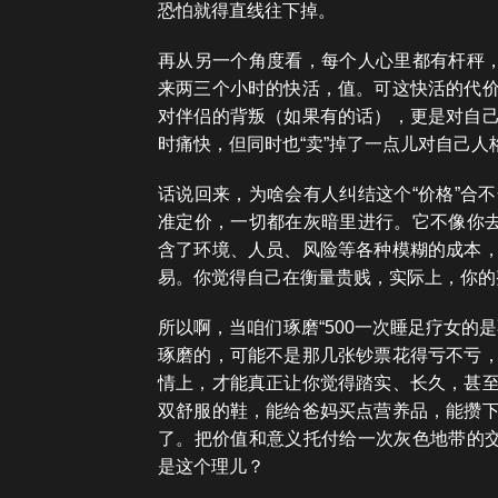
恐怕就得直线往下掉。
再从另一个角度看，每个人心里都有杆秤，
来两三个小时的快活，值。可这快活的代
对伴侣的背叛（如果有的话），更是对自
时痛快，但同时也“卖”掉了一点儿对自己
话说回来，为啥会有人纠结这个“价格”合
准定价，一切都在灰暗里进行。它不像你去
含了环境、人员、风险等各种模糊的成本
易。你觉得自己在衡量贵贱，实际上，你的
所以啊，当咱们琢磨“500一次睡足疗女的
琢磨的，可能不是那几张钞票花得亏不亏
情上，才能真正让你觉得踏实、长久，甚
双舒服的鞋，能给爸妈买点营养品，能攒
了。把价值和意义托付给一次灰色地带的交
是这个理儿？