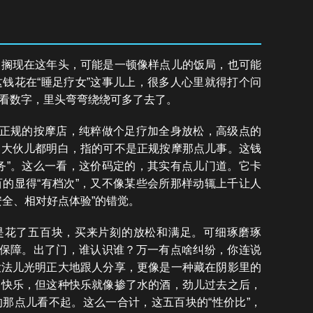
。搁现在这年头，可能是一顿像样点儿的饭局，也可能
钱花在“睡足疗女”这事儿上，很多人心里就得打个问
看数字，里头弯弯绕绕可多了去了。
个正规的按摩店，纯粹做个足疗加全身放松，高级点的
，大伙儿都明白，指的可不是正规按摩那点儿事。这钱
务”。这么一看，这价码定的，其实有点儿门道。它卡
的显得“有档次”，又不像某些会所那样动辄上千让人
安全、相对好点体验”的错觉。
得是花了五百块，买来片刻的放松和满足。可细琢磨琢
何保障。出了门，谁认识谁？万一有点啥纠纷，你连说
没法儿光明正大地跟人分享，更像是一种藏在阴影里的
了快乐，但这种快乐就像掺了水的酒，劲儿过去之后，
那点儿看不起。这么一合计，这五百块的“性价比”，