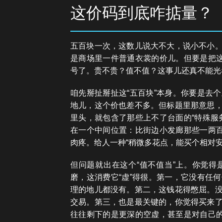
这价码到底咋掂量？
五百块一次，这数儿说大不大，说小不小
是商场里一件普通衣裳的价儿。但要是把这
号了。贵不贵？值不值？这事儿还真不能光
咱先掰扯掰扯这“五百块”本身。你要是去
地儿，这个价也差不多。但标题里那意思
里头，就包含了那些上不了台面的“特殊服
在一个中间位置：比街边小发廊那些一两百
肉疼。给人一种“稍微多花点，能买个相对
但问题就出在这个“值不值当”上。你觉
磨，这消费它“虚”得很。第一，它没有任
理的地儿都没有。第二，这钱花得憋屈。
交易。第三，也是最关键的，你觉得买来
往往剩下的是更深的空虚，甚至是对自己的