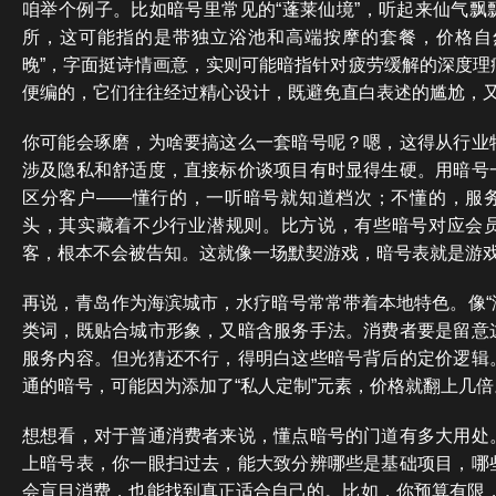
咱举个例子。比如暗号里常见的“蓬莱仙境”，听起来仙气飘
所，这可能指的是带独立浴池和高端按摩的套餐，价格自
晚”，字面挺诗情画意，实则可能暗指针对疲劳缓解的深度理
便编的，它们往往经过精心设计，既避免直白表述的尴尬，
你可能会琢磨，为啥要搞这么一套暗号呢？嗯，这得从行业
涉及隐私和舒适度，直接标价谈项目有时显得生硬。用暗号
区分客户——懂行的，一听暗号就知道档次；不懂的，服
头，其实藏着不少行业潜规则。比方说，有些暗号对应会
客，根本不会被告知。这就像一场默契游戏，暗号表就是游
再说，青岛作为海滨城市，水疗暗号常常带着本地特色。像“海
类词，既贴合城市形象，又暗含服务手法。消费者要是留意
服务内容。但光猜还不行，得明白这些暗号背后的定价逻辑
通的暗号，可能因为添加了“私人定制”元素，价格就翻上几
想想看，对于普通消费者来说，懂点暗号的门道有多大用处
上暗号表，你一眼扫过去，能大致分辨哪些是基础项目，哪
会盲目消费，也能找到真正适合自己的。比如，你预算有限，