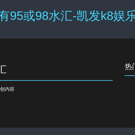
有95或98水汇-凯发k8娱
热
汇
创内容