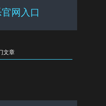
乐官网入口
门文章