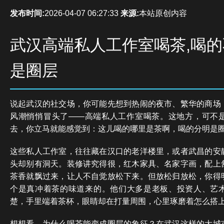
发布时间:
2026-04-07 06:27:33
来源:
本站原创内容
武汉高端私人工作室喝茶,喝的
是圈层
说起武汉的社交场，你可能先想到热闹的夜市、繁华的商场
风潮悄悄冒头了——高端私人工作室喝茶。这地方，可不
去，你立马就能感觉到：这儿喝的哪里是茶啊，喝的分明是
这些私人工作室，往往藏在汉口的老洋楼里，或者武昌的安
头却别有洞天。装修讲究得很，红木家具、名家字画，配上
茶香就飘过来，让人不自觉放松下来。但放松归放松，你得
个是真冲着茶的味道来的。他们大多是老板、投资人、艺
楚，手里端着茶杯，眼睛却在打量周围，心里琢磨着怎么搭
想想看，为什么喝茶能变成圈层的象征？在武汉这样的大城