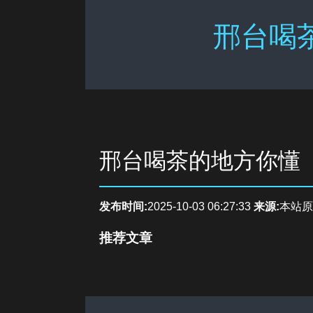
邢台喝
邢台喝茶的地方你懂
发布时间:
2025-10-03 06:27:33
来源:
本站原
推荐文章