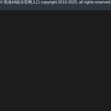
© 凯发k8娱乐官网入口 copyright 2010-2025. all rights reserved