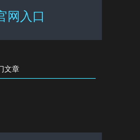
官网入口
门文章