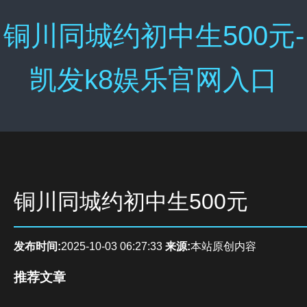
铜川同城约初中生500元-
凯发k8娱乐官网入口
铜川同城约初中生500元
发布时间:
2025-10-03 06:27:33
来源:
本站原创内容
推荐文章