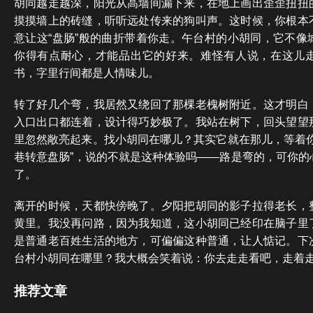
胡同越走越深，阳光从高墙间漏下来，在地上画出歪歪扭扭
摸摸墙上的砖缝，听听远处传来的狗叫声。这时候，你根本
意让这“盘肠”般的曲折带着你走。午台村的小胡同，它不像
你得有点耐心，才能品出它的好来。难怪有人说，在这儿
书，字里行间都是人情味儿。
转了好几个弯，我居然又绕回了那棵老槐树附近。这才明白
入口出口都连着，设计得巧妙极了。我站在树下，回头望望
里忽然敞亮起来。找小胡同在哪儿？其实它就在那儿，等着你
巷转意盘肠”，说的不就是这种体验吗——路是弯的，可你的
了。
离开的时候，天都快傍晚了。夕阳把胡同的影子拉得老长，
黄里。我没再问路，因为我知道，这小胡同已经印在脑子里
是普通老百姓生活的地方，可偏偏这种普通，让人惦记。下
台村小胡同在哪里？我大概会笑着说：你去走走看吧，走着
推荐文章