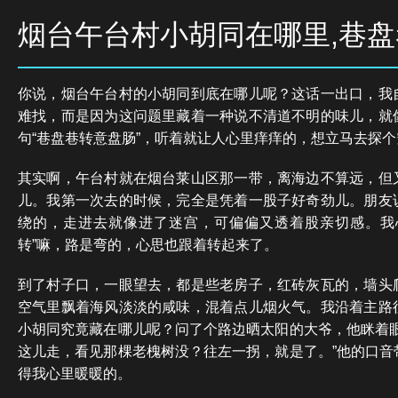
烟台午台村小胡同在哪里,巷
你说，烟台午台村的小胡同到底在哪儿呢？这话一出口，我
难找，而是因为这问题里藏着一种说不清道不明的味儿，就
句“巷盘巷转意盘肠”，听着就让人心里痒痒的，想立马去探
其实啊，午台村就在烟台莱山区那一带，离海边不算远，但
儿。我第一次去的时候，完全是凭着一股子好奇劲儿。朋友
绕的，走进去就像进了迷宫，可偏偏又透着股亲切感。我
转”嘛，路是弯的，心思也跟着转起来了。
到了村子口，一眼望去，都是些老房子，红砖灰瓦的，墙头
空气里飘着海风淡淡的咸味，混着点儿烟火气。我沿着主路
小胡同究竟藏在哪儿呢？问了个路边晒太阳的大爷，他眯着眼
这儿走，看见那棵老槐树没？往左一拐，就是了。”他的口音
得我心里暖暖的。