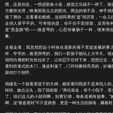
嘿，还真别说，一拐进那条小道，感觉立马就不一样了。路
方磨得光滑，映着斑斑点点的阳光。两边的墙不高，伸手就
慢了脚步，左看看右瞧瞧，这胡同果然“盘”得厉害，一会儿
走得人晕乎乎的。可奇怪的是，你不但不觉得烦，反而有
是“意盘肠”吧——路是弯的，心思却像肠子一样，绕来绕
象。
走着走着，我忽然想起小时候在老家的巷子里捉迷藏的事
样，窄窄的，曲里拐弯的，我们一群孩子能玩上大半天。现
胡同仿佛把时光给拉长了，让你忍不住停下来，想想过去，
看到些老式的木门，漆皮剥落了，门环却擦得亮亮的，好像
跟你打个招呼。
我碰见一个提着菜篮子的大婶，她笑着问我是不是来找人的
转转。她点点头，指了指前面：“再往前走，有个小院子，里
了。咱们这儿的小胡同啊，别看它绕，每条道都有故事。”
啊，这“巷盘巷转”不只是路形，更是一种生活的脉络，藏着