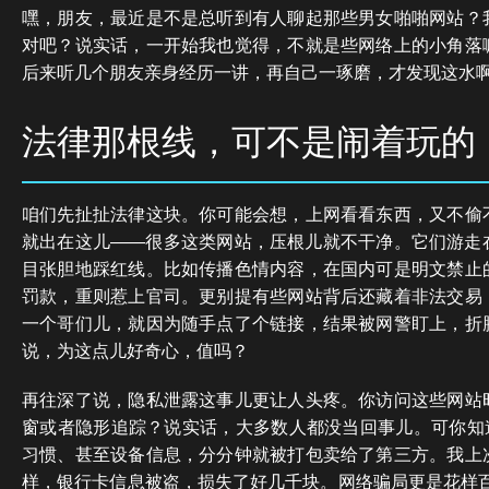
嘿，朋友，最近是不是总听到有人聊起那些男女啪啪网站？
对吧？说实话，一开始我也觉得，不就是些网络上的小角落
后来听几个朋友亲身经历一讲，再自己一琢磨，才发现这水
法律那根线，可不是闹着玩的
咱们先扯扯法律这块。你可能会想，上网看看东西，又不偷
就出在这儿——很多这类网站，压根儿就不干净。它们游走
目张胆地踩红线。比如传播色情内容，在国内可是明文禁止
罚款，重则惹上官司。更别提有些网站背后还藏着非法交易
一个哥们儿，就因为随手点了个链接，结果被网警盯上，折
说，为这点儿好奇心，值吗？
再往深了说，隐私泄露这事儿更让人头疼。你访问这些网站
窗或者隐形追踪？说实话，大多数人都没当回事儿。可你知道
习惯、甚至设备信息，分分钟就被打包卖给了第三方。我上
样，银行卡信息被盗，损失了好几千块。网络骗局更是花样百