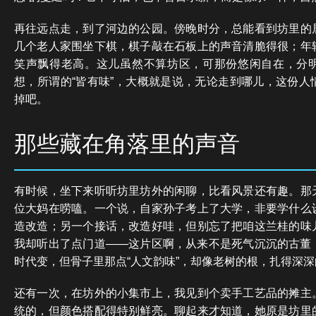
再往远点走，到了河边的公园。傍晚时分，总能看到坊里的
几个老人家围坐下棋，棋子敲在石板上的声音清脆得很；年
笑声飘得老高。这儿虽然不算坊区，可那份悠闲自在，分
想，所谓的“皆有味”，大概就是说，无论走到哪儿，这份人
掉吧。
那些藏在角落里的声音
有时候，坐下来听听坊里坊外的闲聊，比看风景还有趣。那
位大妈在唠嗑。一个说，自家孙子考上了大学，非要学什么
造改造；另一个接话，改造好哇，但别忘了把咱这兰桂的味
我却听出了点门道——这片区啊，从来不是死气沉沉的古董
时代变，但骨子里那点“人文韵味”，却像老树的根，扎得深深
还有一次，在坊外的小集市上，我见到个卖手工艺品的摊主
统的，但颜色搭配得特别鲜亮。聊起来才知道，她原是坊里