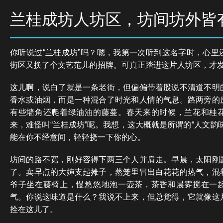
兰桂成坊人坊区，坊间坊外皆
你听说过“兰桂成坊”吗？嗯，我第一次听到这名字时，心里
街区又换了个文艺范儿的招牌。可真正踏进这片人坊区，才
这儿啊，说白了就是一条老街，但偏偏带着股说不清道不明
香水或油烟，而是一种混合了时光和人情的气息。路两旁的
有些墙角还爬着绿油油的藤蔓。春天来的时候，兰花和桂
来，难怪叫“兰桂成坊”呢。我想，这大概就是所谓的“人文韵
能在你不经意间，轻轻挠一下你的心。
坊间的路不宽，刚好容得下两三个人并肩走。早晨，太阳刚
了。卖早点的大婶支起摊子，蒸笼里冒出白花花的热气，混
爷子坐在藤椅上，慢悠悠地泡一壶茶，茶香和晨雾搅在一
气。你说这味道是什么？我说不上来，但总觉得，它就像这
拴在这儿了。