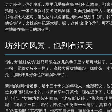
走走停停，你会发现，坊里几乎每家每户都有点故事。那家
指翻飞，一张红纸就能变出龙凤呈祥；对面是间老书店，老
书堆得比人还高，但他总能从角落里掏出本绝版旧书来。我
他笑笑说，比我的年纪还大呢。嗯，这种“文化传承”，可不
生地嵌在每一天的烟火里。
坊外的风景，也别有洞天
你以为“兰桂成坊”就只局限在这几条巷子里？那可就错了。
一拐，景象立马不一样了。高楼大厦拔地而起，咖啡馆、小
是，那股味儿好像也跟着溜出来了。
新街的咖啡馆老板，是个三十出头的年轻人，他跟我说，他
位老师傅那儿学来的。老师傅早年开茶馆，现在退休了，却
给了他。“坊间坊外皆有味嘛，”老板眨眨眼，“我这咖啡
呢。”我尝了一口，果然，苦涩后头泛着一丝清甜，真有点
息”的蔓延吗？它不守旧，也不盲目求新，而是像水一样，自