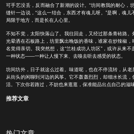
可手艺没丢，反而融合了新潮的设计。“坊间教我的耐心，坊
缝针一边说，“这么一结合，东西才有魂儿呀。”是啊，魂儿
局限于地方，而是长在人心里。
不知不觉，太阳快落山了。我往回走，又经过那条青砖路。
光晕洒在石板路上，坊里飘出晚饭的香味，谁家在炒辣椒，
名觉得亲切。我突然想，这“兰桂成坊人坊区”，或许从来不
一种状态——一种让人慢下来、去嗅去听去感受的状态。
坊间坊外，日子就这么过着。味道呢，也在不停流转，从老
从街头的闲聊到河边的风筝。它不轰轰烈烈，却细水长流，
活。下次你若路过，不妨也来逛逛，保准能品出点自己的滋
推荐文章
热门文章