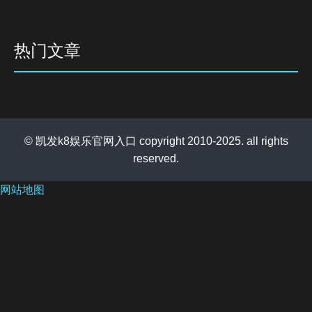
热门文章
© 凯发k8娱乐官网入口 copyright 2010-2025. all rights
reserved.
网站地图