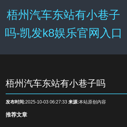
梧州汽车东站有小巷子
吗-凯发k8娱乐官网入口
梧州汽车东站有小巷子吗
发布时间:
2025-10-03 06:27:33
来源:
本站原创内容
推荐文章