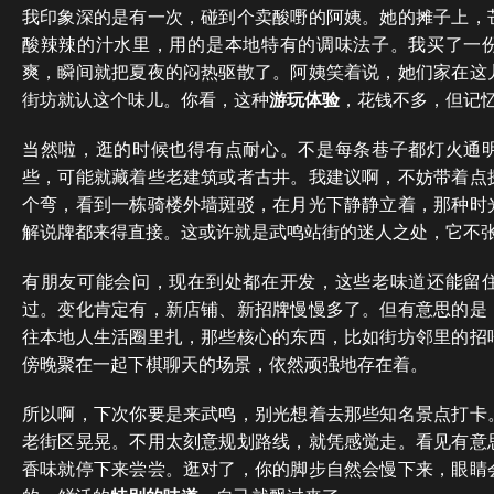
我印象深的是有一次，碰到个卖酸嘢的阿姨。她的摊子上，
酸辣辣的汁水里，用的是本地特有的调味法子。我买了一
爽，瞬间就把夏夜的闷热驱散了。阿姨笑着说，她们家在这
街坊就认这个味儿。你看，这种
游玩体验
，花钱不多，但记
当然啦，逛的时候也得有点耐心。不是每条巷子都灯火通
些，可能就藏着些老建筑或者古井。我建议啊，不妨带着点
个弯，看到一栋骑楼外墙斑驳，在月光下静静立着，那种时
解说牌都来得直接。这或许就是武鸣站街的迷人之处，它不
有朋友可能会问，现在到处都在开发，这些老味道还能留
过。变化肯定有，新店铺、新招牌慢慢多了。但有意思的是
往本地人生活圈里扎，那些核心的东西，比如街坊邻里的招
傍晚聚在一起下棋聊天的场景，依然顽强地存在着。
所以啊，下次你要是来武鸣，别光想着去那些知名景点打卡
老街区晃晃。不用太刻意规划路线，就凭感觉走。看见有意
香味就停下来尝尝。逛对了，你的脚步自然会慢下来，眼睛