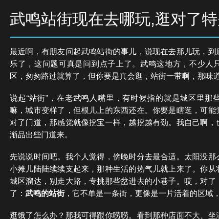
武鸣站街现在去哪玩,逛对了
最近啊，有朋友问起武鸣站街的事儿，说现在去那儿玩，到
乐了，这问题可真是问到点子上了。武鸣这地方，不少人
区，匆匆路过就算了，但你要是真会逛，站街一带啊，那味
说起“站街”，在老武鸣人嘴里，有时候指的就是城区里那
嘛，城市变样了，但根儿上的东西还在。你要是瞎逛，可能
对了门道，那感觉就像挖宝一样，越挖越有劲。我自己啊，
渐品出些门道来。
先说说时间吧。我个人觉得，傍晚时分去最合适。太阳没那
小摊儿陆陆续续支起来，那种生活的热气儿就上来了。你从
城区溜达，别走大路，专挑那些岔进去的小巷子。哎，对了
了：
武鸣的站街
，它不单是一条街，更像是一片活着的区域
逛饿了怎么办？那我可得跟你唠唠。看到那种店面不大、坐