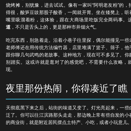
烧烤摊，别犹豫，进去试试。像有一家叫“阿明老友粉”的，
得很，酸笋豆豉那股子酸香，一闻就开胃。坐在矮凳上，听
嘴里吸溜着粉，这体验，跟在大商场里吃饭完全两码事。
道
，不只是舌头上的，更是那种市井烟火气。
吃完东西，别急着走。沿着小巷子往里探，偶尔能撞见一些
老师傅还在用传统方法编竹器，店里堆满了篮子、筛子，他
跟你聊几句武鸣的老故事。这种地方，现在可不多见了。你
别踏实。这或许就是逛对了的感觉吧，不需要什么攻略，
现。
夜里那份热闹，你得凑近了瞧
天彻底黑下来之后，站街的味道又变了。灯光亮起来，一些
泛了。你可以往江滨路那头走走，那边晚上常有些自发的小
的商业街，就是附近居民摆点土特产、小吃，或者小玩意儿