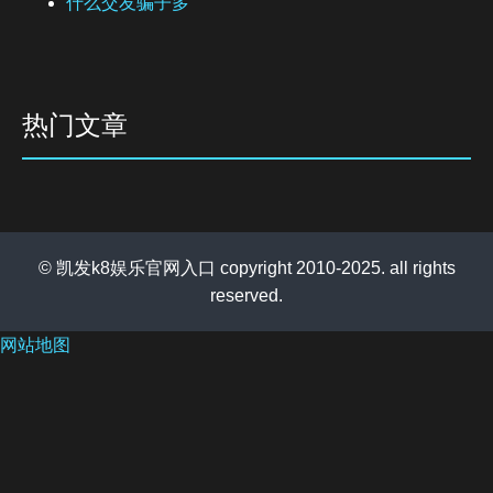
什么交友骗子多
热门文章
© 凯发k8娱乐官网入口 copyright 2010-2025. all rights
reserved.
网站地图