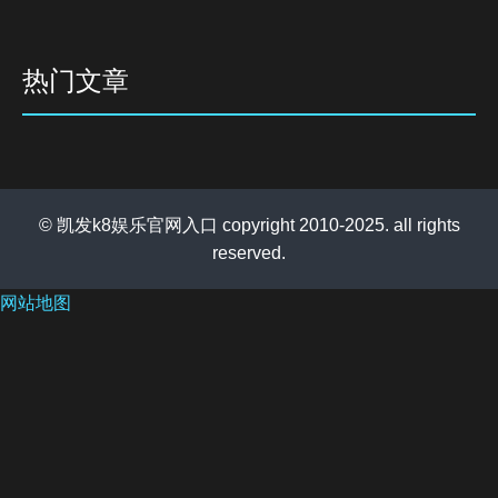
热门文章
© 凯发k8娱乐官网入口 copyright 2010-2025. all rights
reserved.
网站地图