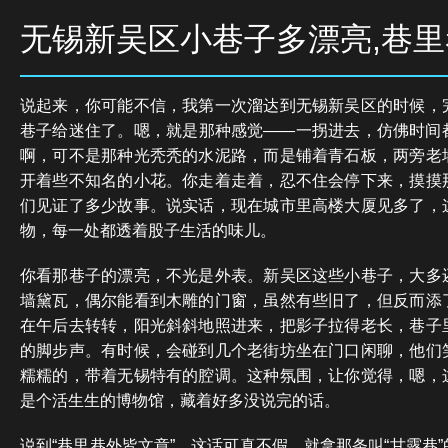
无锡新吴区小巷子多漂亮,巷
说起来，你可能不信，我第一次溜达到无锡新吴区的时候，
巷子给迷住了。嗯，就是那种感觉——一拐进去，仿佛时间
啊，可不是那种光秃秃的水泥路，而是铺着青石板，两旁老
开着些不知名的小花。你走着走着，忍不住会停下来，摸摸
们见证了多少故事。说实话，现在城市里高楼大厦见多了，
物，每一处都透着股子生活的味儿。
你看那巷子的漂亮，不光是外表。新吴区这些小巷子，大多
墙黛瓦，偶尔能看到木雕的门窗，虽然有些旧了，但反而添
在午后去转转，阳光斜斜地照进来，把影子拉得老长，巷子
的脚步声。有时候，会碰到几个老街坊坐在门口闲聊，他们
糯糯的，带着无锡特有的腔调。这种氛围，让你觉得，嗯，
是个活生生的博物馆，藏着好多没说完的话。
说到“巷里巷外皆文章”，这话可真不假。就拿那条叫“甘露巷