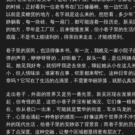
的时候，正好看到一位老爷爷在门口修藤椅。他一边忙活，
以前是卖糖货的地方，名字就是这么来的。想想看，多少年
静躺着，每一块砖、每一扇门，都可能连着一段历史。新吴
的地方，早年是工厂区，后来慢慢发展，但小巷子里的生活
底蕴，不是书上能读到的，得亲自来走走，才能感受到。
巷子里的居民，也活得像本书。有一次，我瞧见一家小院子
弹的声音，咿咿呀呀的，好听极了。探头一看，是位阿姨
花。她见我好奇，就招呼我进去坐坐，聊起她从小在这儿
小，但人情味浓，谁家有点事，邻里都来帮忙。这种日常的
章吗？它写在了生活的点滴里，不需要华丽辞藻，就那么真
走出巷子，外面的世界又是另一番光景。新吴区现在发展
起，但奇怪的是，这些小巷子并没有被淹没。它们像一根
在。你从巷口一出来，可能就是繁华的街道，车水马龙的
子，心里会涌起一种奇妙的感觉——好像这两个世界并不冲
外的现代生活，给巷子里的安静添了背景音；而巷子里的历
多了点深度。这种交融，让整个区域都显得更有层次了。