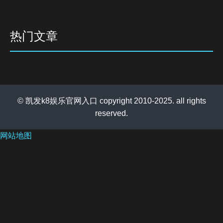
热门文章
© 凯发k8娱乐官网入口 copyright 2010-2025. all rights
reserved.
网站地图