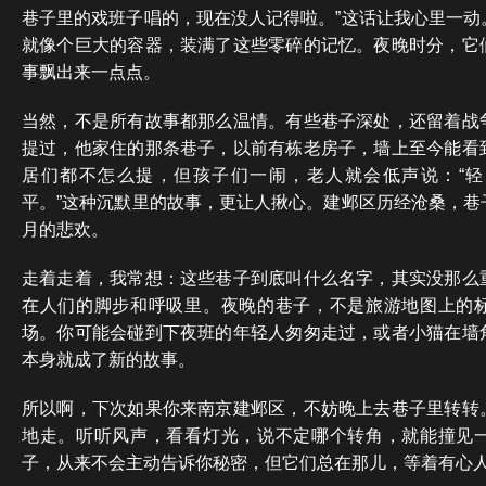
巷子里的戏班子唱的，现在没人记得啦。”这话让我心里一动
就像个巨大的容器，装满了这些零碎的记忆。夜晚时分，它
事飘出来一点点。
当然，不是所有故事都那么温情。有些巷子深处，还留着战
提过，他家住的那条巷子，以前有栋老房子，墙上至今能看
居们都不怎么提，但孩子们一闹，老人就会低声说：“
平。”这种沉默里的故事，更让人揪心。建邺区历经沧桑，巷
月的悲欢。
走着走着，我常想：这些巷子到底叫什么名字，其实没那么
在人们的脚步和呼吸里。夜晚的巷子，不是旅游地图上的
场。你可能会碰到下夜班的年轻人匆匆走过，或者小猫在墙
本身就成了新的故事。
所以啊，下次如果你来南京建邺区，不妨晚上去巷子里转转
地走。听听风声，看看灯光，说不定哪个转角，就能撞见
子，从来不会主动告诉你秘密，但它们总在那儿，等着有心