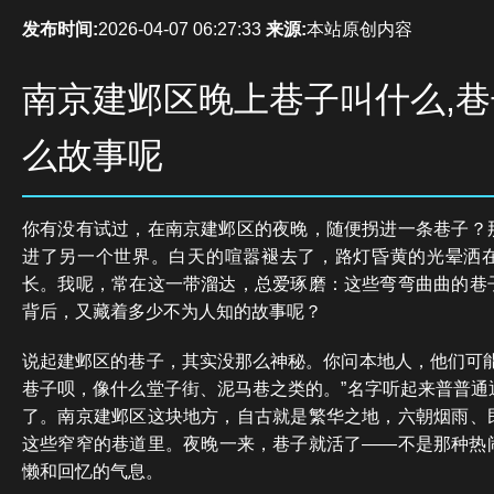
发布时间:
2026-04-07 06:27:33
来源:
本站原创内容
南京建邺区晚上巷子叫什么,
么故事呢
你有没有试过，在南京建邺区的夜晚，随便拐进一条巷子？
进了另一个世界。白天的喧嚣褪去了，路灯昏黄的光晕洒
长。我呢，常在这一带溜达，总爱琢磨：这些弯弯曲曲的巷
背后，又藏着多少不为人知的故事呢？
说起建邺区的巷子，其实没那么神秘。你问本地人，他们可能
巷子呗，像什么堂子街、泥马巷之类的。”名字听起来普普通
了。南京建邺区这块地方，自古就是繁华之地，六朝烟雨、
这些窄窄的巷道里。夜晚一来，巷子就活了——不是那种热
懒和回忆的气息。