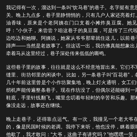
我记得有一次，溜达到一条叫“饮马巷”的巷子。名字挺有意
关。晚上九点多，巷子里静悄悄的，只有几户人家还亮着灯
油香味，原来是个老阿姨在门口支着小摊炸臭豆腐。她
呼：“小伙子，来尝尝？咱这巷子的臭豆腐，可是传了三代啦
边吃边和她聊。阿姨说，她家从爷爷那辈就住这儿，以前巷
蹄声——当然是老故事了。但这话一出，我仿佛真能想象出
牵着马从这里经过，巷子深处传来低低的嘶鸣。
这些巷子里的故事，往往就是这么不经意地冒出来。它们不
缝里、街坊邻里的闲谈中。比如，另一条巷子叫“百花巷”，
几十年前这里曾是个小作坊聚集地，晚上灯火通明，女工们缝
纫机声能传遍整条巷子。现在作坊没了，但偶尔还能碰到一
鞋底，手里针线翻飞，嘴里念叨着年轻时的辛苦和乐趣。那
像没走远，故事还在继续。
晚上走巷子，还得靠点运气。有一次，我撞见一个老大爷
的，像是民国时候的老调。我停下来听，他也没停，眯着眼
他歇了，我才敢问：“大爷，这曲子有讲究吗？”他嘿嘿一笑