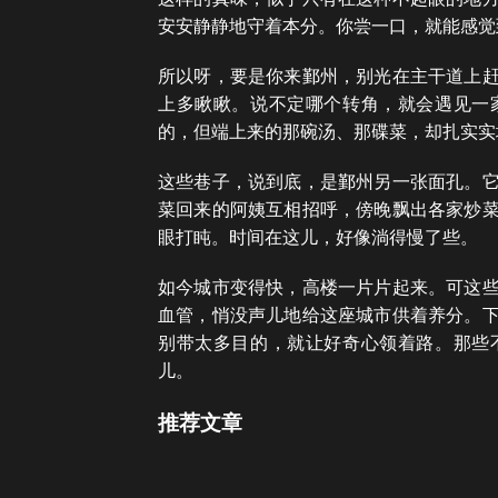
安安静静地守着本分。你尝一口，就能感觉
所以呀，要是你来鄞州，别光在主干道上
上多瞅瞅。说不定哪个转角，就会遇见一
的，但端上来的那碗汤、那碟菜，却扎实实
这些巷子，说到底，是鄞州另一张面孔。
菜回来的阿姨互相招呼，傍晚飘出各家炒
眼打盹。时间在这儿，好像淌得慢了些。
如今城市变得快，高楼一片片起来。可这
血管，悄没声儿地给这座城市供着养分。
别带太多目的，就让好奇心领着路。那些
儿。
推荐文章