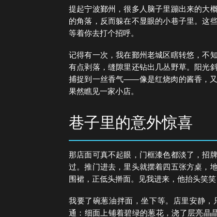
提起宁波鄞州，很多人脑子里蹦出来的大
的角落，反而躲在不显眼的小巷子里。这
等着你去打个招呼。
记得有一次，我在鄞州老城区瞎转悠，不
有点剥落，缝隙里还钻出几丛野草。阳光
捕捉到一丝香气——像是红烧肉的酱香，
果然瞧见一家小店。
巷子里的意外惊喜
那店面可真不起眼，门框漆色都淡了，招
过。推门进去，里头就摆着四五张方桌，
围裙，正低头擀面。见我进来，他抬头笑笑：
我要了碗葱油拌面，坐下等。店里安静，
通：细面上铺着碧绿的葱花，浇了层亮晶晶