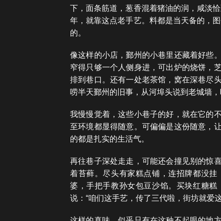
下，面条筋道，葱香混着猪油的润，咸淡恰
年，就靠这点老手艺。料都是当天备的，图
的。
像这样的小店，鄞州的小巷里还藏着好些
窄得只够一个人侧身进，可出炉的烧饼，
排到巷口。还有一处老茶馆，窝在深巷尽
唠半天鄞州的旧事，从河埠头说到老城墙，
我慢慢觉着，这些小巷子的好，就在它的
至环境都显得随意。可偏偏是这份随意，
的都是扎实的生活气。
再往巷子深处走走，可能还会撞见别的惊
着苔藓。尽头有家糕点铺，连招牌都没挂
婆，手把手教孙女包豆沙馅。买块红糖糕
说：“咱们这手艺，传了三代啦，街坊就爱这
这样的真味，似乎只有在这种不起眼的地