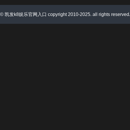
© 凯发k8娱乐官网入口 copyright 2010-2025. all rights reserved