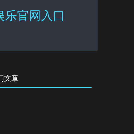
8娱乐官网入口
门文章