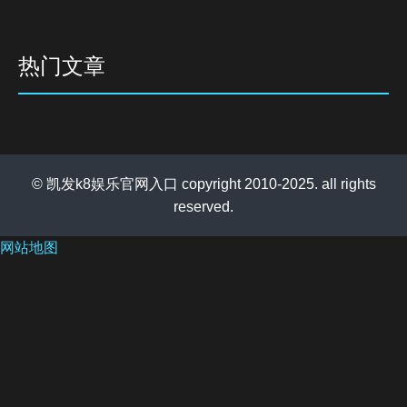
热门文章
© 凯发k8娱乐官网入口 copyright 2010-2025. all rights
reserved.
网站地图