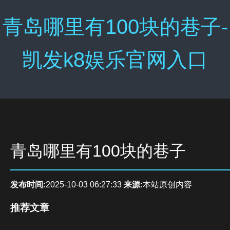
青岛哪里有100块的巷子-
凯发k8娱乐官网入口
青岛哪里有100块的巷子
发布时间:
2025-10-03 06:27:33
来源:
本站原创内容
推荐文章