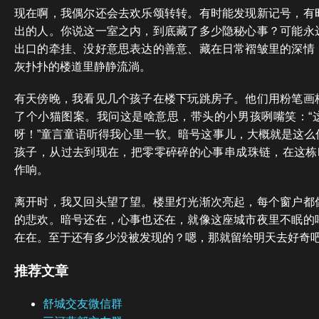
现在啊，我偶尔还会去欢乐颂转转。有时能发现新记号，有
出的人。你说这一室之内，到底藏了多少隐秘心事？可能永
出口的牵挂、没好意思表达的善意、藏在日常褶皱里的深情
灰扑扑的楼道里静静流淌。
有天傍晚，我看见几个孩子在楼下玩跳房子。他们用粉笔画
了个小猫图案。我问这是啥意思，带头的小男孩咧嘴笑：“
呀！”童言童语听得我心里一软。暗号这事儿，大概就是这么
孩子，从过去到现在，把零零碎碎的心事串成珠链，在这栋叫
作响。
离开时，我又回头望了望。楼里灯光渐次亮起，每个窗户都
的悲欢。暗号还在，心事也还在，就像这座城市夜里不眠的
在在。至于还有多少没被发现的？嗯，那就留给明天去好奇
推荐文章
舒城交友微信群