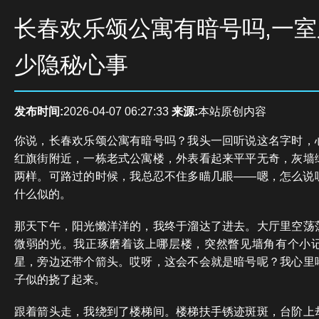
长春欢乐颂公寓有暗号吗,一
少隐秘心事
发布时间:
2026-04-07 06:27:33
来源:
本站原创内容
你说，长春欢乐颂公寓有暗号吗？我头一回听说这名字时，
红旗街附近，一栋老式公寓楼，外表看起来平平无奇，灰墙
两样。可路过的时候，我总忍不住多瞄几眼——嗯，怎么说
什么似的。
那天下午，阳光懒洋洋的，我终于溜达了进去。大厅里空荡
微弱的光。我正琢磨着该上哪层楼，突然瞥见墙角有个小
星，旁边还带个箭头。哎呀，这会不会就是暗号呢？我心里
子似的挠了起来。
跟着箭头走，我绕到了楼梯间。楼梯扶手锈迹斑斑，台阶上