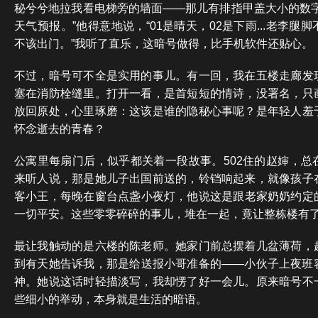
秘兮兮地拉我看电梯旁的墙面——那儿有排指甲盖大小的数字
天气预报。”他得意地说，“01是晴天，02是下雨...老李
不该出门。”我听了直乐，这暗号做得，比手机软件还贴心。
不过，暗号可不全是实用的事儿。有一回，我在五楼走廊发
塞在消防栓缝里。打开一看，是首短短的情诗，没署名，只
放回原处，心里琢磨：这该是谁的隐秘心事呢？是年轻人羞
怀念逝去的青春？
公寓里每扇门后，似乎都关着一段故事。502住的赵婶，总
来听人说，那是她儿子出国前送的，铃铛响起来，就像孩子
客小王，每晚在窗台点盏小夜灯，他说这是跟老家奶奶约定
一切平安。这些零零碎碎的事儿，堆在一起，竟让整栋楼有
最让我触动的是六楼的陈老师。她家门前总摆着几盆薄荷，
到有天她告诉我，那是给送报小哥准备的——小伙子上夜班
神。她说这话时轻描淡写，我却愣了好一会儿。原来暗号不
些细小的举动，本身就是生活的暗语。