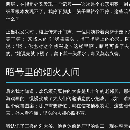
两层，在拐角处又发现一个记号——这次是个心形图案，刻
细看根本发现不了。我停下脚步，脑子里转个不停：这些暗
什么？
正当我发呆时，楼上传来开门声。一位阿姨拎着菜篮子走下
笑了笑：“来找人的？”我摇摇头，指了指墙上的心形。
说：“哟，你也对这个感兴趣？这楼里啊，暗号可多了
的。”她说完就下楼了，留下我一头雾水，却又莫名兴奋。
暗号里的烟火人间
后来我才知道，欢乐颂公寓住的大多是几十年的老邻居。那
游戏画的，慢慢变成了大人们传递消息的小把戏。比如，谁
贴个碗筷图案；哪户需要帮忙，就在信箱插根羽毛。这些暗
言，外人看不懂，里头的人却心照不宣。
我认识了三楼的刘大爷。他退休前是厂里的钳工，现在整天