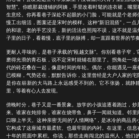
智慧”。你瞧那裁缝铺的阿姨，手里改着时髦的连衣裙，嘴里
生意经。你再看巷子深处不起眼的小门脸，可能就是个老师
慢工出细活，图案还是宋时的模样。这种“新旧混搭”，一点
的和谐。老的手艺没丢，新的活法也照闯不误，这不就是温
子里的日子，看着慢，底子里的脉搏，却一直跟着世界的节
更耐人寻味的，是巷子承载的“瓯越文脉”。你别看巷子窄，
磨得光滑的青石板，说不定宋时就铺在那里了。拐角处一堵
代的砖石叠在一起，像是时间的年轮。偶尔，你能遇见一座
已模糊，气势还在，默默告诉你，这里曾经是大户人家的宅
是你在崭新的大马路上永远感受不到的。它不张扬，就静
里，等着有心人去发现。
傍晚时分，巷子又是一番景象。放学的小孩追逐着跑过，炒
来。谁家在炖排骨，谁家在烧带鱼，鼻子一闻就知道。邻里
口聊上半天。这种亲密无间的“人情网络”，是冰冷的商品房
它构成了这座城市最柔软、也最牢固的内衬。在这里，信息
十年的照面中累积。你说，那些走南闯北的温州人，他们