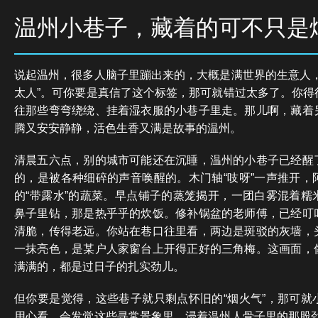
温州小巷子，藏着的可不只是
说起温州，很多人脑子里蹦出来的，大概是满世界的生意人，
太人”。可你要是真信了这个标签，那可就错过太多了。你得
往那些弯弯绕绕、挂着湿衣服的小巷子里走。那儿啊，藏着
腾又安安静静，活色生香又满是故事的温州。
清晨五六点，别的城市可能还在沉睡，温州的小巷子已经醒
的，是被各种细碎的声音唤醒的。木门轴“吱呀”一声推开，
的“带露水”的蔬菜。早点铺子的蒸笼揭开，一团白雾混着糯
鼻子里钻，那是热乎乎的炊饭。修补锅盆的老师傅，已经叮
清脆，传得老远。你站在巷口往里看，两边是斑驳的灰墙，
一抹亮色，是某户人家窗台上开得正好的三角梅。这画面，
满满的，都是过日子的扎实劲儿。
但你要是觉得，这些巷子就只剩点怀旧的“烟火气”，那可就
用心看，会发觉这些寻常景象里，浸着温州人骨子里的那股劲