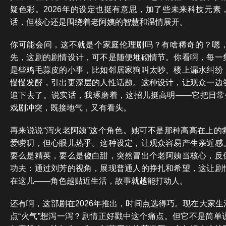
疑色彩。2026年的设定也挺有意思，加了些未来科技元素
话，但核心还是围绕着老阿姨的智慧和温情展开。
你可能会问，这不就是个家庭伦理剧吗？有啥稀奇的？嗯
先，这剧的剧情设计，可不是随便堆砌情节。你看啊，每一
是些鸡毛蒜皮的小事，比如邻居家狗叫太吵、楼上漏水纠纷
慢慢发酵，引出更深层的人性话题。这种设计，让观众一边
追下去了。说实话，我琢磨着，这招儿挺高明——它把日常生
戏剧冲突，既接地气，又有看头。
再来说说“泻火老阿姨”这个角色。她可不是那种高高在上的
爱唠叨，但心眼儿热乎。这种设定，让观众容易产生亲近感
要么是精英，要么是傻白甜，突然冒出个老阿姨当核心，反
功夫：通过刘芳的视角，展现普通人的挣扎和希望，这让剧
在这儿——角色越贴近生活，故事就越能打动人。
还有啊，这部剧在2026年推出，时间点选得巧。现在大家
点“火气”想泻一泻？剧情正好戳中这个痛点。但它不是简单