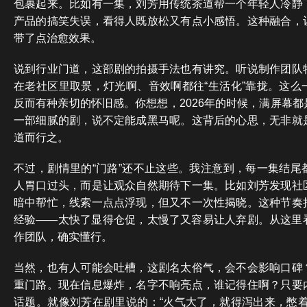
包裹起来。比如有一集，刘芳用传统茶道帮一个年轻人冷静
产品的搞笑失误，看得人既放松又有点小感悟。这种融合，
带了点治愈效果。
说到行业门道，这部剧的拍摄手法也有讲究。听说制作团队
在老社区里取景，灯光啊、音效啊都往“生活化”靠拢。这么
反而有种亲切的怀旧感。你想想，2026年的时候，满屏幕
一部细腻的剧，说不定能成黑马呢。这背后的心思，无非就
道而行之。
不过，剧情里的“门路”还不止这些。我注意到，每一集结尾
人胃口过头，而是让观众自然期待下一集。比如刘芳发现社
暗中帮忙，线索一点点浮现，但又不一次性揭晓。这种节奏
经验——太快了显得仓促，太慢了又容易让人弃剧。从这里
作团队，确实懂行。
当然，也有人可能会吐槽，这剧名太俗气，会不会影响口碑
重门路。现在信息爆炸，名字不响亮点，谁记得住啊？只要
话题。就像刘芳在剧里说的：“火气大了，就得泻出来，憋着