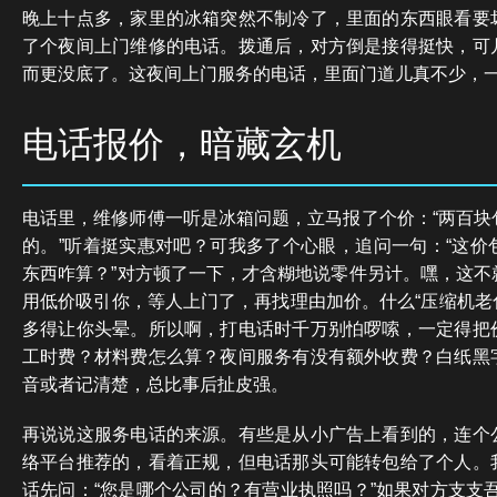
晚上十点多，家里的冰箱突然不制冷了，里面的东西眼看要
了个夜间上门维修的电话。拨通后，对方倒是接得挺快，可
而更没底了。这夜间上门服务的电话，里面门道儿真不少，
电话报价，暗藏玄机
电话里，维修师傅一听是冰箱问题，立马报了个价：“两百块
的。”听着挺实惠对吧？可我多了个心眼，追问一句：“这价
东西咋算？”对方顿了一下，才含糊地说零件另计。嘿，这不
用低价吸引你，等人上门了，再找理由加价。什么“压缩机老化
多得让你头晕。所以啊，打电话时千万别怕啰嗦，一定得把
工时费？材料费怎么算？夜间服务有没有额外收费？白纸黑
音或者记清楚，总比事后扯皮强。
再说说这服务电话的来源。有些是从小广告上看到的，连个
络平台推荐的，看着正规，但电话那头可能转包给了个人。
话先问：“您是哪个公司的？有营业执照吗？”如果对方支支