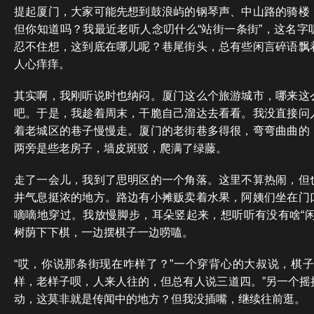
提起厦门，大家可能先想到鼓浪屿的钢琴声、中山路的骑楼
但你知道吗？我最近老听人念叨什么“站街一条街”，这名字
忍不住想，这到底在哪儿呢？巷尾街头，总有些闲言碎语飘
人心痒痒。
其实啊，我刚听说时也纳闷。厦门这么个旅游城市，哪来这
吧。于是，我趁着周末，干脆自己溜达去看看。我没直接问
着老城区的巷子慢慢走。厦门的老街巷多得很，弯弯曲曲的
两旁是些老房子，墙皮斑驳，爬满了绿藤。
走了一会儿，我到了思明区的一个角落。这里不算热闹，但
井气息挺浓的地方。路边有小摊贩卖着水果，阿姨们坐在门
嘀嘀地穿过。我放慢脚步，耳朵竖起来，想听听有没有啥“闲
树荫下下棋，一边摆棋子一边唠嗑。
“哎，你说那条街现在咋样了？”一个穿背心的大叔说，棋子
样，老样子呗，人来人往的，但总有人说三道四。”另一个摇
动，这莫非就是传闻中的地方？但我没插嘴，继续往前逛。