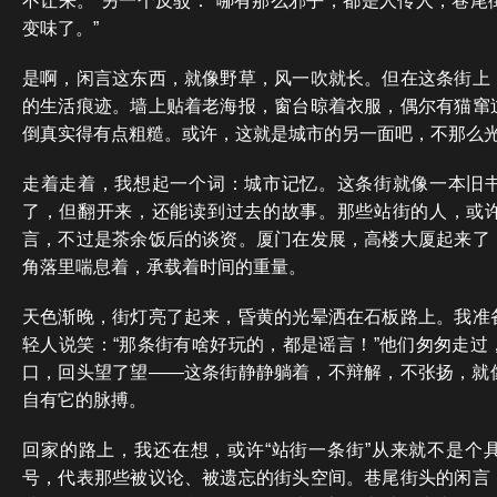
不让来。”另一个反驳：“哪有那么邪乎，都是人传人，巷尾
变味了。”
是啊，闲言这东西，就像野草，风一吹就长。但在这条街上
的生活痕迹。墙上贴着老海报，窗台晾着衣服，偶尔有猫窜
倒真实得有点粗糙。或许，这就是城市的另一面吧，不那么
走着走着，我想起一个词：城市记忆。这条街就像一本旧
了，但翻开来，还能读到过去的故事。那些站街的人，或
言，不过是茶余饭后的谈资。厦门在发展，高楼大厦起来了
角落里喘息着，承载着时间的重量。
天色渐晚，街灯亮了起来，昏黄的光晕洒在石板路上。我准
轻人说笑：“那条街有啥好玩的，都是谣言！”他们匆匆走过
口，回头望了望——这条街静静躺着，不辩解，不张扬，就
自有它的脉搏。
回家的路上，我还在想，或许“站街一条街”从来就不是个
号，代表那些被议论、被遗忘的街头空间。巷尾街头的闲言