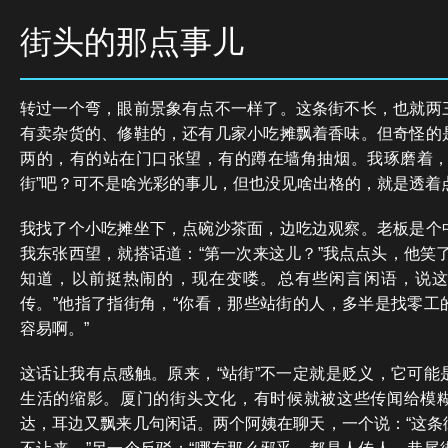
街头的那点事儿
转过一个弯，眼前景象有点不一样了。这条街不长，也就两
有卖杂货的、修鞋的，还有几家小吃摊飘着香味。但奇怪的
两的，有的站在门口张望，有的蹲在墙角抽烟。我琢磨着，
街”吧？可不是啥光彩的事儿，但也没见啥出格的，就是透着
我找了个小吃摊坐下，点碗沙茶面，边吃边观察。老板是个
我东张西望，就搭话道：“第一次来这儿？”我点点头，他笑
知道，以前挺热闹的，现在变喽。总有些闲言闲语，说
传。”他指了指街角，“你看，那些站街的人，多半是找零工
容易啊。”
这话让我有点感触。原来，“站街”不一定就是贬义，它可能
生活的缩影。厦门的街头文化，有时候就被这些传闻给模
达，耳边又飘来几句闲话。两个阿姨在聊天，一个说：“这条