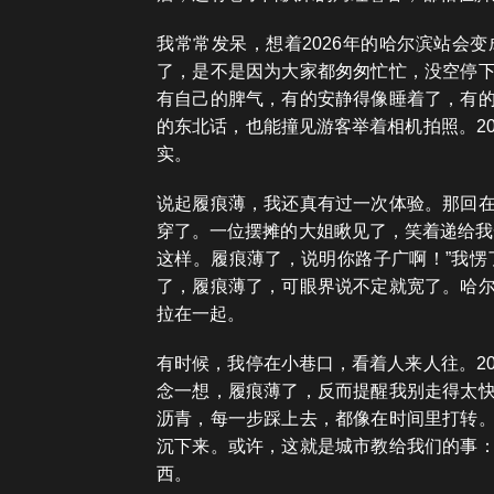
我常常发呆，想着2026年的哈尔滨站会
了，是不是因为大家都匆匆忙忙，没空停
有自己的脾气，有的安静得像睡着了，有
的东北话，也能撞见游客举着相机拍照。2
实。
说起履痕薄，我还真有过一次体验。那回
穿了。一位摆摊的大姐瞅见了，笑着递给我
这样。履痕薄了，说明你路子广啊！”我愣
了，履痕薄了，可眼界说不定就宽了。哈
拉在一起。
有时候，我停在小巷口，看着人来人往。2
念一想，履痕薄了，反而提醒我别走得太
沥青，每一步踩上去，都像在时间里打转
沉下来。或许，这就是城市教给我们的事
西。