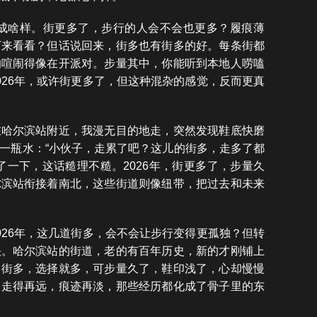
变成啥样。街更多了，步行的人会不会也更多？履痕薄
下来看看？但话说回来，街多也有街多的好。每条街都
的喧闹得像在开派对。步量其中，你能听到本地人唠嗑
026年，或许街更多了，但这种混杂的感觉，反而更真
在哈尔滨站附近，我漫无目的地走，突然发现鞋底快磨
一瓶水：“小伙子，走累了吧？这儿的街多，走多了都
了一下，这话糙理不糙。2026年，街更多了，步量久
尔滨站衔接着南北，这些街道则像纽带，把过去和未来
026年，这几道街多，会不会让步行变得更孤独？但转
快。哈尔滨站的街道，老的有百年历史，新的才刚铺上
。街多，选择就多，可步量久了，鞋印浅了，心却慢慢
：走得再远，痕迹再淡，那些经历都化成了骨子里的东