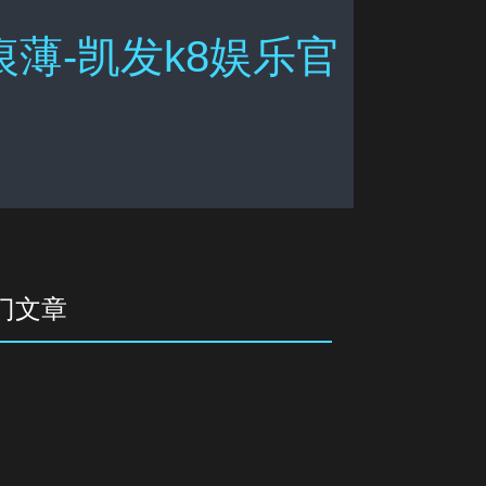
痕薄-凯发k8娱乐官
门文章