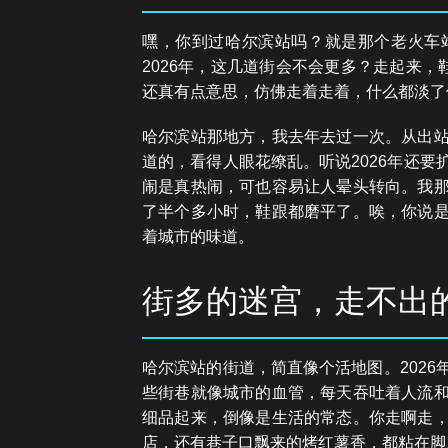
嘿，你到过哈尔滨站吗？就是那个老火车
2026年，这几道街会不会更多？走起来，
还真有点意思，仿佛走着走着，什么都淡了
哈尔滨站那地方，我去年去过一次。从出
道的，看得人眼花缭乱。听说2026年还
闹是真热闹，可也容易让人晕头转向。我
了半个多小时，鞋跟都磨平了。唉，你说
着城市的味道。
街多的迷宫，走不出
哈尔滨站的街道，简直像个活地图。202
些街巷就像城市的血管，每天吞吐着人流
细品起来，倒像是生活的常态。你走啊走
店，还有巷子口飘来的烤红薯香，都粘在脚