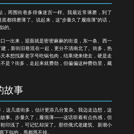
站，周围街巷多得像迷宫一样。我最近常琢磨，到了
鞋底都得磨薄了。说起来，这“步量久了履痕薄”的话，
似的。
站口一出来，迎面就是密密麻麻的街道，东一条、西一
要扩建，新街旧巷混在一起，更分不清南北了。街多，热
那天本想找家老字号吃锅包肉，结果绕来绕去，硬是走
是不是？街多，走起来就费劲，但偏偏这种费劲里，藏
的故事
6年，这几道街多，估计更添几分复杂。我边走边想，这
和故事。步量久了，履痕薄——这话听着有点伤感，但
，鞋印浅了，可记忆却深了。那些俄式老建筑、新潮小
底下似的，甩都甩不掉。