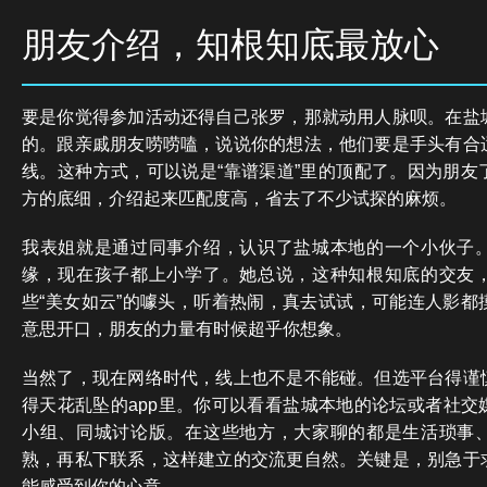
朋友介绍，知根知底最放心
要是你觉得参加活动还得自己张罗，那就动用人脉呗。在盐
的。跟亲戚朋友唠唠嗑，说说你的想法，他们要是手头有合
线。这种方式，可以说是“靠谱渠道”里的顶配了。因为朋友
方的底细，介绍起来匹配度高，省去了不少试探的麻烦。
我表姐就是通过同事介绍，认识了盐城本地的一个小伙子
缘，现在孩子都上小学了。她总说，这种知根知底的交友
些“美女如云”的噱头，听着热闹，真去试试，可能连人影都
意思开口，朋友的力量有时候超乎你想象。
当然了，现在网络时代，线上也不是不能碰。但选平台得谨
得天花乱坠的app里。你可以看看盐城本地的论坛或者社交
小组、同城讨论版。在这些地方，大家聊的都是生活琐事
熟，再私下联系，这样建立的交流更自然。关键是，别急于
能感受到你的心意。