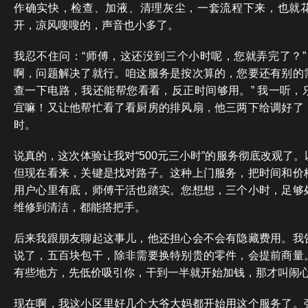
作确实快，检查、加液、清理灰尘，一套流程下来，也就
开，凉风嗖嗖的，声音也小多了。
我忍不住问：“师傅，这还没到三个小时呢，您就弄完了？”
啊，问题解决了就行。咱这服务是按次算的，您要还有别的
查一下电路，我还能帮您看看，反正时间够用。” 我一听，
宜嘛！又让他帮忙看了看厨房的排风扇，他三两下给调好了
时。
说真的，这次体验让我对“500元三小时”的服务彻底改观了
但现在看来，关键是找对路子。这种上门服务，把时间和价
用户心里有底，师傅干活也踏实。您想想，三个小时，足够
维修到清洁，都能搭把手。
后来我跟朋友聊起这事儿，他还担心会不会有隐藏费用。我
说了，五百块包干，除非需要换特别贵的零件，会提前商量
有些地方，先低价吸引你，干到一半就开始加钱，那才叫闹
现在啊，我这小区里好几个大爷大妈都开始用这个服务了。