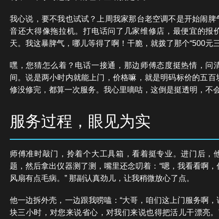
我心说，要不我也试试？上周我家那台老空调不是开始闹脾
音还大得像拖拉机。打电话问了几家维修店，最便宜的报
天。我这暴脾气，哪儿等得了啊！干脆，就拨了那个“500元
嘿，您猜怎么着？电话一接通，那边师傅态度挺热情，问
间。说是两小时内就能上门，价格嘛，就是明码标价的五百
修没修完，都算一次服务。我心里嘀咕，这倒是挺透明，不
服务过程，眼见为实
师傅准时敲门，拎着个大工具箱，看着挺专业。进门后，
题，然后拿出仪器测了测，嘴里还念叨着：“嗯，我看看啊，
风扇有点毛病。” 那副认真劲儿，让我稍微放心了点。
他一边拆外壳，一边跟我唠嗑：“大哥，咱们这上门服务啊，
块三小时，对您来说省心，对我们来说也得把活儿干漂亮。”