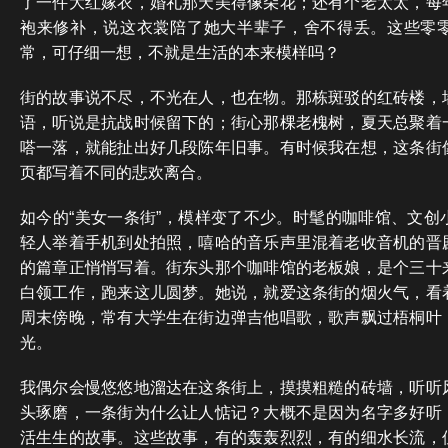
了一件大红嫁衣，婚礼那天美得像朵花；还有个老太太，每
袍来修补，说这衣裳陪了她大半辈子，舍不得丢。这些零
常，可仔细一想，不就是生活的本来模样吗？
街的故事说不尽，不光在人，也在物。那栋斑驳的红砖楼，
语，听说是抗战时候留下的；街心那棵老槐树，夏天总聚着
嗒一落，就能扯出好几段陈年旧事。有时候我在想，这条街
页都写着不同的悲欢离合。
如今的“美女一条街”，模样变了不少。时髦的咖啡馆、文创
轻人举着手机到处拍照，嘻哈的音乐声里混着老收音机的晋
的篇章正悄悄写着。街东头那个咖啡馆的老板娘，是个三十
白领工作，跑来这儿圆梦。她说，就爱这条街的烟火气，看
周末傍晚，常有大学生在街边弹吉他唱歌，歌声飘过梧桐叶
光。
我偶尔会慢悠悠地溜达在这条街上，摸摸粗糙的砖墙，听听
头琢磨，一条街为什么让人惦记？大概不是因为名字多好听
活生生的故事。这些故事，有的轰轰烈烈，有的细水长流，