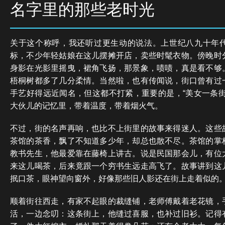
名字里的那些老时光
关于这个称呼，我还听过更生动的说法。上世纪八九十年
标，不少年轻姑娘在这儿摆摊开店，卖些时髦衣物。傍晚时
身影在光影里摇曳，裙角飞扬，那景象，啧啧，真是看不够
梧桐树都多了几分柔情。当然啦，也有传闻说，街口曾有过
手艺好得远近闻名，但这都不打紧，重要的是，“美女一条街
大伙儿的记忆里，带着温度，带着烟火气。
不过，街的名声再响，也比不上街里的故事来得迷人。这些
茶馆的茶香，飘了不知道多少年，却总也散不尽。茶馆的掌
教书先生，他最爱靠在藤椅上讲古。说是民国那会儿，有位
来这儿喝茶，后来竟跟一个穷书生远走高飞了。故事讲到这
抿口茶，眼神望向窗外，好像那些旧人影还在街上走着似的
顺着街往西走，有家不起眼的裁缝铺，老师傅戴着老花镜，
活，一边念叨：这条街上，他缝过喜服，也补过旧衫。记得