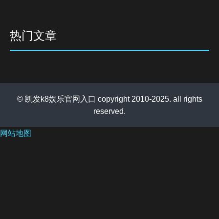
热门文章
© 凯发k8娱乐官网入口 copyright 2010-2025. all rights
reserved.
网站地图