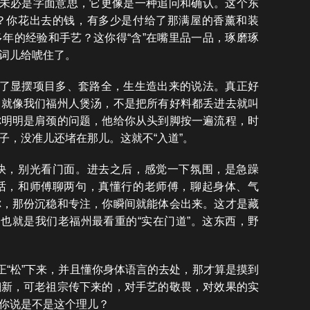
，未必是字面意思，它更像是一种追问和确认。这个东
？你花出去的钱，有多少是付给了那满屋的香薰和装
年的经验和手艺？这你得“含”在嘴里品一品，琢磨琢
词儿给唬住了。
为了显摆项目多、套路全，生生造出来的说法。真正好
。就像我们福州人煲汤，不是把所有好料都丢进去就叫
你明明是肩颈的问题，他给你从头到脚按一遍流程，时
子，没准儿还堵在那儿。这就不“入道”。
快，别光看门面。进去之后，感觉一下氛围，是急躁
话，和师傅聊两句，真懂行的老师傅，聊起身体、气
你，那份沉稳和专注，你瞬间就能体会出来。这才是藏
，也就是我们老福州最看重的“实在门道”。这东西，野
正“松”下来，并且懂你身体语言的去处，那才算是摸到
翻新，可老祖宗传下来的，对手艺的敬畏，对效果的实
你说是不是这个理儿？