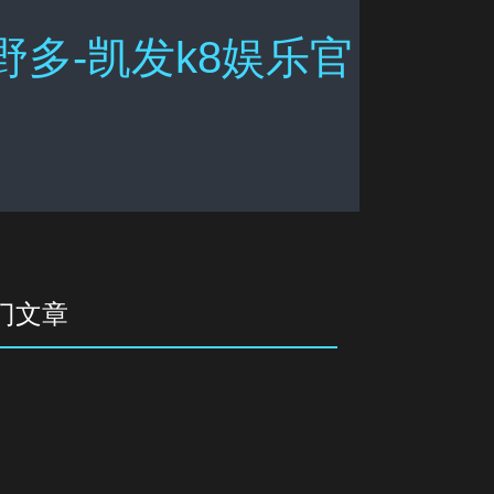
野多-凯发k8娱乐官
门文章