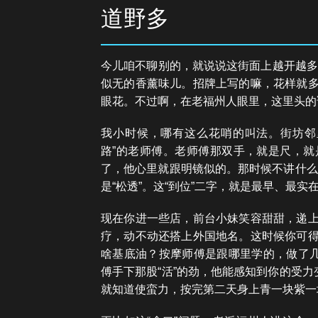
道野多
今儿咱不聊别的，就说说这街面上越开越多的
似无的香薰味儿。招牌上写的嘛，花样就
眼花。不过啊，在老福州人眼里，这里头的
我小时候，哪有这么花哨的叫法。街坊邻
路”的老师傅。老师傅那双手，就是尺，
了，他心里就跟明镜似的。那时候不讲什么“
是“松透”。这“到位”二字，就是最早、最实在
现在你进一些店，前台小妹笑容甜甜，递
疗，动不动还搭上外国地名。这时候你可
啥基底油？按摩师傅是跟哪里学的，做了几
傅手下那股“活”的劲，他能感知到你的受力
就知道使蛮力，按完第二天身上青一块紫一块