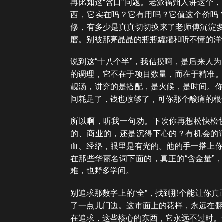
再比如这“含口”问题。老派福州人讲这个
西，它实在吗？它有用吗？它值这个价吗
修，有多少是真真切切换来了老师傅沉淀多
磨。别被那亮晶晶的瓶瓶罐罐和听不懂的洋
说到这“十八个半”，我估摸啊，是后来人
的调理，它不在于项目数量，而在于精准
靓汤，讲究的是搭配，是火候，是时间。
间耗足了，钱也收够了，可你那个酸痛的根
所以啊，听我一句劝。下次你再想松快松
的、商业的，还是沉得下心的？有机会的
血、经络，眼里是有光的。他的手一搭上
在那些华丽名词下面的，真正的“含金量”
难，也野多学问。
别追求那数字上的“全”，找到那个能让你真
了一点儿门边。这市面上的花样，永远在
在追求，这些核心的东西，它永远不过时。