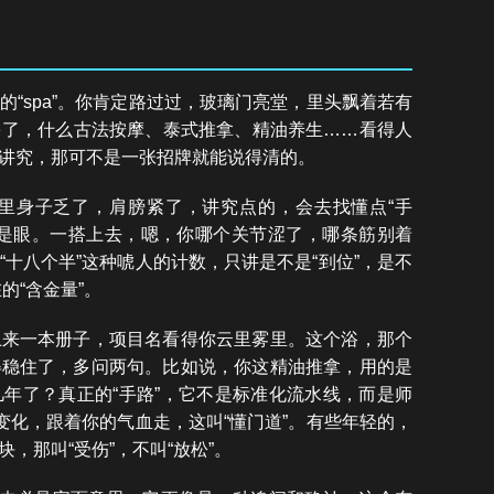
“spa”。你肯定路过过，玻璃门亮堂，里头飘着若有
多了，什么古法按摩、泰式推拿、精油养生……看得人
讲究，那可不是一张招牌就能说得清的。
里身子乏了，肩膀紧了，讲究点的，会去找懂点“手
就是眼。一搭上去，嗯，你哪个关节涩了，哪条筋别着
十八个半”这种唬人的计数，只讲是不是“到位”，是不
的“含金量”。
上来一本册子，项目名看得你云里雾里。这个浴，那个
得稳住了，多问两句。比如说，你这精油推拿，用的是
年了？真正的“手路”，它不是标准化流水线，而是师
变化，跟着你的气血走，这叫“懂门道”。有些年轻的，
，那叫“受伤”，不叫“放松”。