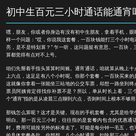
初中生百元三小时通话能通宵
嘿，朋友，你或者你身边有没有初中生朋友，拿着手机，眼
样一个问题：“哎，你说我这套餐，一百块钱能打三个小时电
亮，是不是特划算？” 乍一听，这问题挺有意思。一百块，
算都觉得有点对不上号。
咱们先掰着手指头算算时间账。通宵通话，咱就算从晚上十
上六点，这足足有八个小时呢。你那个套餐，一百块买来的
这就像你拿着一张能坐三站地的公交车票，却想一路坐到终
票员阿姨肯定得找你补票不是？所以，单从时长上看，三
个“通宵”指的是从凌晨三点聊到六点，否则时间上根本不够用
那钱怎么算呢？这才是关键。现在的手机套餐，尤其是给学
明白。那一百元三小时，往往指的是套餐内包含的优惠通
时，费用可就按另外的标准走了。可能是每分钟一毛五，也
的具体套餐条款。你想想，八个小时通宵，扣除那三小时，