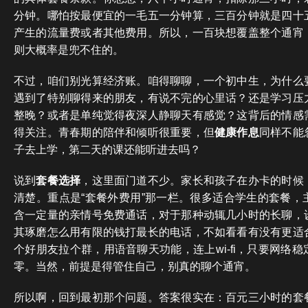
分钟。哪怕按最便宜的一毛五一分钟算，三百分钟就是四十
产生的流量费或者其他费用。所以，一百块想覆盖整个通宵
则大概率是兜不住的。
不过，咱们别光算经济账。咱得聊聊，一个初中生，为什么
遇到了特别聊得来的朋友，有说不完的心里话？还是学习压
整晚？或者是单纯觉得夜深人静聊天有感觉？这背后的情感
得关注。青春期的陪伴和倾听很重要，但
健康作息
同样不能
子去上学，第二天的课还能听进去吗？
说到
套餐选择
，这里面门道不少。家长和孩子在办卡的时候
清楚。重点是“套餐外费用”那一栏。很多适合学生的套餐，
含一定量的亲情号免费通话，对于那种动辄几小时的长聊，
其琢磨怎么用有限的钱打最长的电话，不如看看有没有更适
个好朋友拉个群，用语音聊天功能，连上wi-fi，只要网络
零。当然，前提是得管住自己，别真的聊个通宵。
所以啊，回到最初那个问题。答案很实在：百元三小时的套