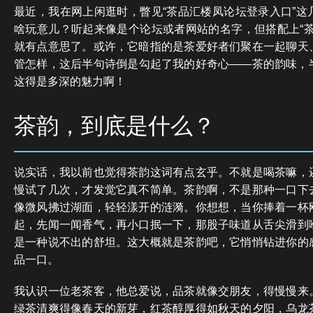
最近，我在网上闲逛时，瞥见“茶品汇楼凤论坛登录入口”这
啥玩意儿？听起来像是个论坛或者网站的名字，但搭配上“茶
就有点意思了。或许，它暗指的是茶爱好者们聚在一起聊天
管怎样，这后半句诗倒是勾起了我的好奇心——茶的韵味，
这得是多深的魅力啊！
茶韵，到底是什么？
说实话，我以前也觉得茶韵这词有点玄乎。不就是喝茶嘛，
慢试了几次，才发觉它真不简单。茶韵啊，不是那种一口下
像微风拂过湖面，轻轻漾开的涟漪。你想想，当你捧着一杯
起，先闻一闻香气，再小口抿一下，那股子味道从舌尖滑到
是一种说不出的舒坦。这大概就是茶韵吧，它悄悄钻进你的
品一口。
我认识一位老茶客，他总爱说，品茶就像交朋友，得慢慢来
绿茶清爽得像春天的新芽，红茶醇厚得如秋天的夕阳，乌龙