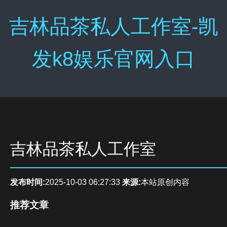
吉林品茶私人工作室-凯
发k8娱乐官网入口
吉林品茶私人工作室
发布时间:
2025-10-03 06:27:33
来源:
本站原创内容
推荐文章