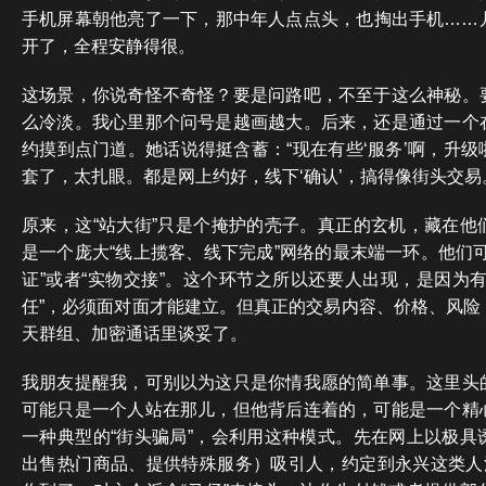
手机屏幕朝他亮了一下，那中年人点点头，也掏出手机……
开了，全程安静得很。
这场景，你说奇怪不奇怪？要是问路吧，不至于这么神秘。
么冷淡。我心里那个问号是越画越大。后来，还是通过一个
约摸到点门道。她话说得挺含蓄：“现在有些‘服务’啊，升
套了，太扎眼。都是网上约好，线下‘确认’，搞得像街头交易
原来，这“站大街”只是个掩护的壳子。真正的玄机，藏在他
是一个庞大“线上揽客、线下完成”网络的最末端一环。他们
证”或者“实物交接”。这个环节之所以还要人出现，是因为
任”，必须面对面才能建立。但真正的交易内容、价格、风险
天群组、加密通话里谈妥了。
我朋友提醒我，可别以为这只是你情我愿的简单事。这里头
可能只是一个人站在那儿，但他背后连着的，可能是一个精
一种典型的“街头骗局”，会利用这种模式。先在网上以极具
出售热门商品、提供特殊服务）吸引人，约定到永兴这类人流