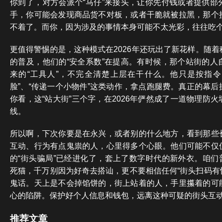
你到了，对方会派个“马仔”来接头，让你先付钱或者提供部
手，你可能会发现商品货不对板，或者干脆就被拉黑，那个
不着了。而你，因为涉及的事情本身可能不太光彩，往往吃
更值得警惕的是，这种模式在2026年还玩出了新花样。随
的普及，他们的“安全系数”在提高。有时候，那个站街的人
来的“工具人”，不完全清楚上层在干什么。他只是按指令，
脸”、“传递一个小物件”这类动作，拿点跑腿费。真正的幕
你看，这“站大街”三个字，在2026年俨然成了一道物理防
线。
所以啊，下次你要是在永兴，或者别的什么地方，看到那些
互动、行为有点鬼祟的人，心里得多个心眼。他们可能不仅
的“街头骗局”已经进化了，套上了数字时代的新外衣。咱们普通老百
死猫，千万别因为好奇去搭讪，更不要相信任何“街头扫码有惊
鬼话。天上是不会掉馅饼的，街上站着的人，手里攥着的可
心的陷阱。保护好个人信息和钱包，远离这种可疑的街头互
推荐文章