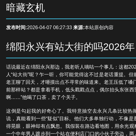
暗藏玄机
发布时间:
2026-04-07 06:27:33
来源:
本站原创内容
绵阳永兴有站大街的吗2026年
话说最近在绵阳永兴那边，我老听人嘀咕一个事儿：这都20
人“站大街”呢？乍一听，你可能觉得这不过是老话重提。但
老王聊了回天，才咂摸出点不寻常的味道来。老王压低了嗓门
前那样站？都是拿着手机，低头戳戳点点，偶尔抬头东张西
啊……”他喝了口茶，卖了个关子。
这倒是勾起我的好奇心了。我特意抽空去永兴几条比较热
说，真能看到一些“疑似”目标。他们大多单独行动，不像是
得晃眼，眼神却有点飘忽。我假装在路边看地图，用余光观
一个中年男人踱步到一个站在便利店门口的小伙子旁边，两