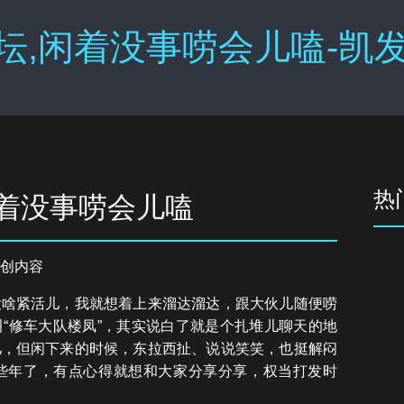
坛,闲着没事唠会儿嗑-凯发
热
闲着没事唠会儿嗑
创内容
没啥紧活儿，我就想着上来溜达溜达，跟大伙儿随便唠
“修车大队楼凤”，其实说白了就是个扎堆儿聊天的地
儿，但闲下来的时候，东拉西扯、说说笑笑，也挺解闷
些年了，有点心得就想和大家分享分享，权当打发时