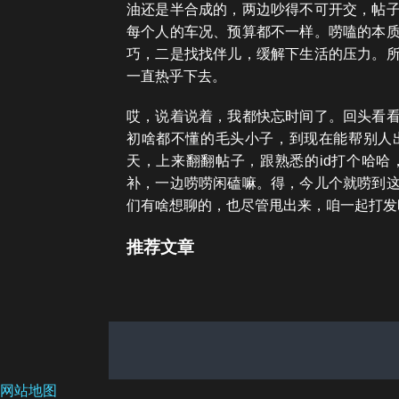
油还是半合成的，两边吵得不可开交，帖
每个人的车况、预算都不一样。唠嗑的本
巧，二是找找伴儿，缓解下生活的压力。
一直热乎下去。
哎，说着说着，我都快忘时间了。回头看
初啥都不懂的毛头小子，到现在能帮别人
天，上来翻翻帖子，跟熟悉的id打个哈
补，一边唠唠闲磕嘛。得，今儿个就唠到
们有啥想聊的，也尽管甩出来，咱一起打发
推荐文章
网站地图