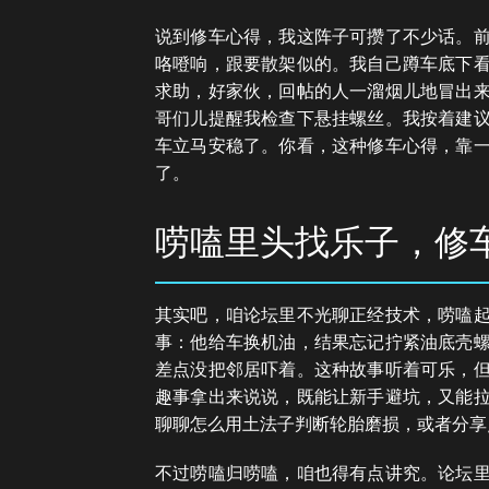
说到修车心得，我这阵子可攒了不少话。
咯噔响，跟要散架似的。我自己蹲车底下
求助，好家伙，回帖的人一溜烟儿地冒出
哥们儿提醒我检查下悬挂螺丝。我按着建
车立马安稳了。你看，这种修车心得，靠
了。
唠嗑里头找乐子，修
其实吧，咱论坛里不光聊正经技术，唠嗑
事：他给车换机油，结果忘记拧紧油底壳
差点没把邻居吓着。这种故事听着可乐，
趣事拿出来说说，既能让新手避坑，又能
聊聊怎么用土法子判断轮胎磨损，或者分享
不过唠嗑归唠嗑，咱也得有点讲究。论坛