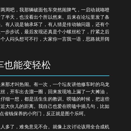
前两周吧，我那辆破面包车突然闹脾气，一启动就咯噔
看了半天，也没看出个所以然来。后来在论坛里发了条
来。有人说是轴承坏了，有人猜是传动轴问题，还有个
议一步步试，最后发现还真是个小螺丝松了，拧紧之后
一个人闷头想可不行，大家你一言我一语，思路就开阔
车也能变轻松
起来那才叫热闹。有一次，一个坛友讲他修车时的乌龙
螺丝，开车出去溜一圈，回来发现地上漏了一大摊油，
但仔细一想，都是活生生的教训。唠嗑的时候，把这些
拉近大伙儿的距离。我自己也爱在唠嗑中插几句，比如
点省钱保养的小窍门，反正就是图个乐呵。
里人多了，难免意见不合。就像上次讨论该用全合成机