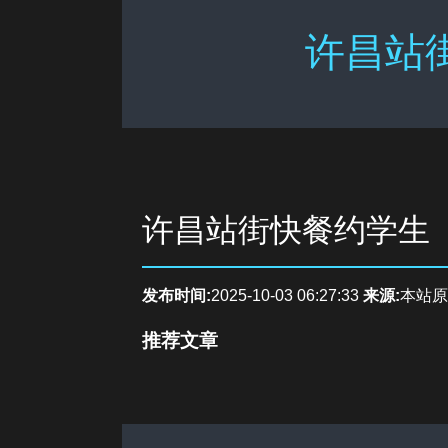
许昌站
许昌站街快餐约学生
发布时间:
2025-10-03 06:27:33
来源:
本站原
推荐文章