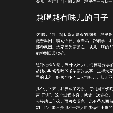
会儿；有时听到不同见解，群里你一言我一
越喝越有味儿的日子
这“味儿”啊，起初肯定是茶的滋味。群里
泡普洱回甘特别绵长。跟着喝，跟着学，
那种氛围。大家因为茶聚在一块儿，聊的
能聊到日常琐碎。
这种社群互动，没什么压力，纯粹是分享的
起她小时候偷喝爷爷浓茶的故事，逗得大
里的味道，好像也多了点人情味儿。知识不
几个月下来，我养成了习惯。每到周三傍
声“开讲”。这个过程本身，就像一次静心
去接纳点什么。而每次听完，总有些东西
韵，也可能只是那种一群人同步做件小事的