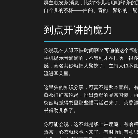
群主就发条消息，比如“今儿咱聊聊绿茶的
自个儿的茶杯——白的、青的、紫砂的，配
到点开讲的魔力
你说现在人谁不缺时间啊？可偏偏这个“到
手机提示音滴滴响，不管刚才在忙啥，很
感，莫名其妙就把人聚拢了。主持人也不
流进耳朵里。
这里头的知识分享，可真不是照本宣科。
盏祁门红茶说起，扯出贾母的品茶习惯，
突然就觉得书里那些描写活过来了。茶香
书得劲儿多了。
你可能会说，这不就是线上讲座嘛，有啥
热茶，心态就松弛下来了。有时听到有意