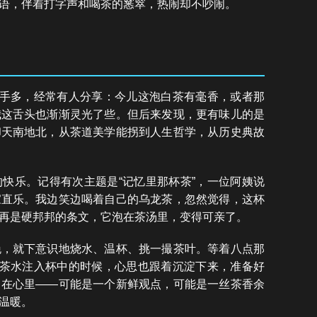
语，伴着打字声和喝茶的窸窣，热闹却不吵闹。
高手多，经常有人分享：今儿这泡白茶有毫香，或者那
我这舌头也渐渐灵光了些。但后来发现，更有味儿的是
却天南地北，从茶道美学能拐到人生哲学，从历史典故
快乐。记得有次主题是“记忆里那杯茶”，一位阿姨说
家直乐。我边笑边喝着自己的乌龙茶，忽然觉得，这杯
再是硬邦邦的条文，它泡在茶汤里，变得可亲了。
晚，就下意识地烧水、温杯、挑一撮茶叶。等着八点那
。茶水注入杯中的时候，心思也跟着沉淀下来，准备好
留在心里——可能是一个新鲜观点，可能是一丝茶香余
温暖。