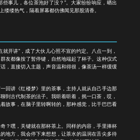
那些事儿，各位茶泡好了没？”。大家纷纷响应，晒出
上缕缕热气，隔着屏幕都仿佛闻见那股清香。
点就开讲”，成了大伙儿心照不宣的约定。八点一到，
多群友都像按了暂停键，自然地端起了杯子。这种仪式
废话，直接切入主题，声音温和得很，像茶汤一样缓缓
有一回讲《红楼梦》里的茶事，主持人就从自己手边那
再聊到古代制茶的法子。我听着听着，抿一口茶，哎，
混着故事，在脑子里转啊转的，那种感觉，比干巴巴看
稀奇？嘿，关键就在那杯茶上。同样的内容，手里捧杯
思的地方，我会停下来想想，让茶水的温润在舌尖多待