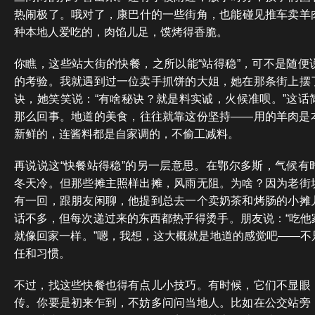
热闹极了。哦对了，康巴什的一些街角，也能碰见推车卖羊
种本地人爱吃的，肉馅儿足，馍烤得香脆。
你瞧，这些站大街的快餐，之所以能“站得稳”，可不是随便
的考验。我就遇到过一位卖手抓饼的大姐，她在那条街上摆
诀，她笑笑说：“有啥秘诀？就是料实诚，火候准呗。”这话
那么回事。地道的美食，往往就靠这份坚持——用的羊肉是
新鲜的，连酱料都是自家调的，不偷工减料。
再说说这“快餐站得稳”的另一层意思。在鄂尔多斯，气候有
冬天冷。但那些摊主照样出摊，风雨无阻。为啥？因为老街
有一回，跟朋友闲聊，他提到总去一个卖奶茶和烤肠的小摊
话不多，但每次递过来的东西都热乎得烫手。朋友说：“吃他
就像回家一样。”嗯，我想，这大概就是地道的感觉吧——不
任和习惯。
不过，找这些快餐也得有点儿小技巧。有时候，它们不显眼
传。你要是初来乍到，不妨多问问当地人。比如在公交站旁