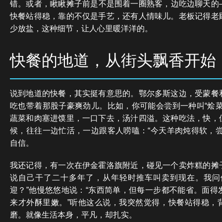
错。或者，瞅瞅摊子前是不是围着一圈熟客，边吃边聊天的
快餐站得稳，靠的不仅是手艺，还有人情味儿。老板记得老
少放盐，这种细节，让人心里暖洋洋的。
快餐的地道，从街头飘香开始
说到地道的快餐，其实挺有意思的。鄂尔多斯这边，受蒙餐
吃也带着那股子豪爽劲儿。比如，你可能会尝到一种叫“烩菜
蔬菜和肉塞进馍里，一口下去，汤汁四溢。这种吃法，快，
候，往往一边忙活，一边跟客人唠嗑：“今天羊肉炖得软，尝
自信。
我还记得，有一次在伊金霍洛旗附近，碰见一个卖炸糕的摊
说自己干了二十多年了，从年轻时推车叫卖到现在。我问
迎？”他慢悠悠地说：“东西简单，但每一步都不能省。面得
来才外酥里嫩。”听他这么说，我突然觉得，快餐站得稳，
磨。就像生活本身，平凡，却扎实。