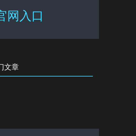
官网入口
门文章