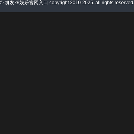
© 凯发k8娱乐官网入口 copyright 2010-2025. all rights reserved