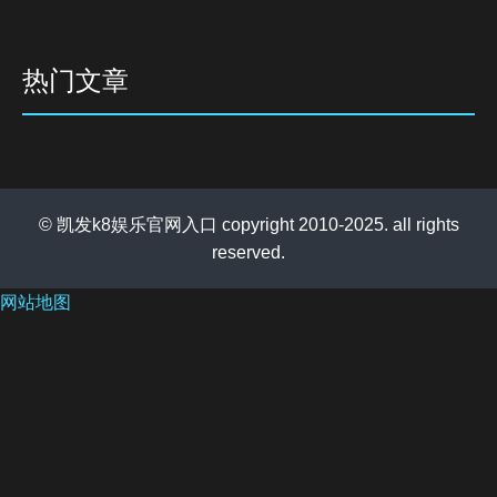
热门文章
© 凯发k8娱乐官网入口 copyright 2010-2025. all rights
reserved.
网站地图