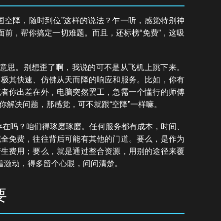
国空降，随时到位”这样的说法？乍一听，感觉特别神
面前，帮你搞定一切难题。而且，还标榜“免费”，这吸
啥意思。别想歪了啊，我说的可不是从飞机上跳下来。
种极其快速、仿佛从天而降的响应和服务。比如，你有
或者你出差在外，电脑突然罢工，急需一个懂行的师傅
你解决问题，那感觉，可不就跟“空降”一样嘛。
同时存在吗？咱们得琢磨琢磨。任何服务都有成本，时间、
完全免费，往往背后可能有其他的门道。要么，是作为
产生费用；要么，就是通过整合资源，用别的途径来覆
急着激动，得多留个心眼，问问清楚。
要