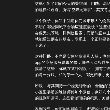
这就引出了咱们今天的关键词：
门路
。老
的规律和通道。所谓“空降无难事”，其实背
举个例子，你知不知道你们城市最大的物
不明白哪些同城平台响应速度最快？这些信
会像无头苍蝇一样到处搜索，而是能直奔
就能通过朋友的朋友，联系上一个正好要
下来了。
这种
门路
，不光是实体的资源和人脉，也
app的应急服务是真的快，哪些会员权益
摸清了这些，你就在某种程度上，拥有了自
的每一分钱、找的每一个人，都更精准，更
所以，与其期待一个虚无缥缈的、全能的“
小区里靠谱的维修师傅加个微信，存好几
的规则和漏洞。这些看似琐碎的积累，关键
说到这里，你可能也明白了。所谓的“全国