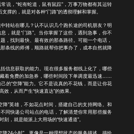
话常说，“蛇有蛇道，鼠有鼠踪”，万事万物都有其运转
后支撑的，就是对各种“门路”的透彻理解和掌握。
流中转站在哪儿？认不认识几个跑长途的司机朋友？明
息，就是“门路”。当你掌握了这些，遇到急事，你不
主题，找到最快、最有效的那条路径。可能一个电话，
跑那条线的师傅，顺路就帮你把事办了，成本自然就降
包括信息获取的能力。现在很多服务都线上化了，哪些
里藏着免费的加急券，哪些时间段下单调度最迅速……
己的“空降”能力。它不是说真的不花钱，而是让你花
高效，从而产生“快速直达”的效果。
空降”英雄，不如花点时间，搭建自己的支持网络。和
个不同快递公司站点的电话，了解清楚你常用那些服务
时刻，就是能派上大用场的“快速通道”。
空降24小时”，更像是一种理想状态的服务描述，描绘