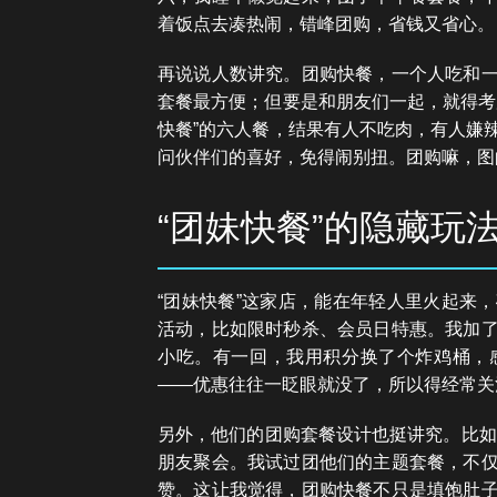
着饭点去凑热闹，错峰团购，省钱又省心。
再说说人数讲究。团购快餐，一个人吃和
套餐最方便；但要是和朋友们一起，就得考
快餐”的六人餐，结果有人不吃肉，有人嫌
问伙伴们的喜好，免得闹别扭。团购嘛，图
“团妹快餐”的隐藏玩
“团妹快餐”这家店，能在年轻人里火起来
活动，比如限时秒杀、会员日特惠。我加
小吃。有一回，我用积分换了个炸鸡桶，
——优惠往往一眨眼就没了，所以得经常关
另外，他们的团购套餐设计也挺讲究。比如，
朋友聚会。我试过团他们的主题套餐，不
赞。这让我觉得，团购快餐不只是填饱肚