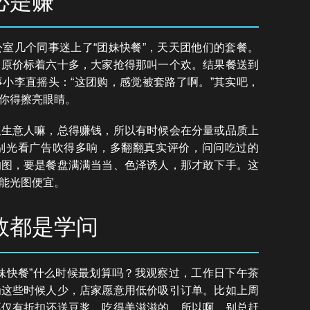
必是赚
室几个同事迷上了“团妹快餐”，天天团他们的套餐。
，原价标着六十多，大家抢得那叫一个欢。结果餐送到
小李直摇头：“这团购，感觉被套路了啊。”其实吧，
你得擦亮眼睛。
但生意人嘛，总得赚钱，所以有时候会在分量或品质上
别光看广告吹得多响，多翻翻真实评价，问问吃过的
的图，要是餐盘满满当当、色泽诱人，那才敢下手。这
能光图便宜。
数都是学问
妹快餐”什么时候最划算吗？我观察过，工作日下午茶
为这些时候人少，店家愿意用低价吸引订单。比如上周
不仅有折扣还送豆浆，吃得美滋滋的。所以啊，别总赶