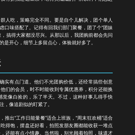
一群人吃，策略完全不同。要是自个儿解决，团个单人
虑口味搭配了。记得有回我们部门聚餐，团了个“团妹
辣，搞得大家都没尽兴。从那以后，我团购前都会先问
的是开心，细节上多留点心，体验就好多了。
法
，确实有点门道。他们不光团购价低，还经常搞些创意
了他们的会员，时不时能收到专属优惠券，积分还能换
感觉像白捡的，乐了半天。不过，这种好事儿得手快
注，像追剧似的盯紧了。
推出“工作日能量餐”适合上班族，“周末狂欢桶”适合
仅吃得饱，摆盘还好看，拍照发朋友圈都能收获一堆点
子，还能有点小情趣。当然啦，别光顾着拍照，味道才