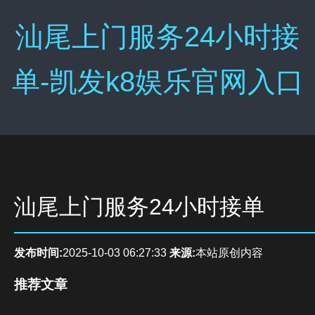
汕尾上门服务24小时接
单-凯发k8娱乐官网入口
汕尾上门服务24小时接单
发布时间:
2025-10-03 06:27:33
来源:
本站原创内容
推荐文章